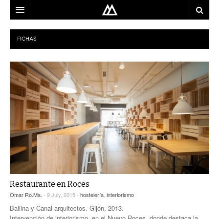
ARQUITECTO
FICHAS
LOCALIZACIÓN
MAPA
USO
EQUIPO
BLOG
CONTACTO
Restaurante en Roces
Omar Ro.Ma.
- 9 July, 2015 -
hostelería
,
interiorismo
Ballina y Canal arquitectos. Gijón, 2013.
Intervención de interiorismo, en el Nuevo Roces, donde destaca la