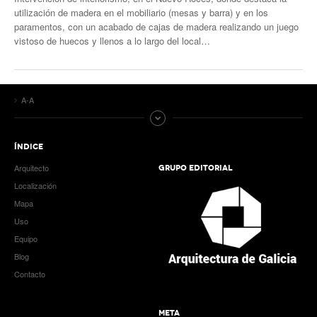
utilización de madera en el mobiliario (mesas y barra) y en los
paramentos, con un acabado de cajas de madera realizando un juego
vistoso de huecos y llenos a lo largo del local…
A-A
ÍNDICE
Arquitecto
GRUPO EDITORIAL
Localización
Mapa
Uso
Equipo
Blog
Contacto
META