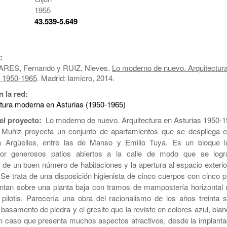
1955
:
43.539-5.649
:
RES, Fernando y RUIZ, Nieves.
Lo moderno de nuevo. Arquitectur
s 1950-1965
. Madrid: lamicro, 2014.
n la red:
ctura moderna en Asturias (1950-1965)
el proyecto:
Lo moderno de nuevo. Arquitectura en Asturias 1950-
Muñiz proyecta un conjunto de apartamientos que se despliega e
 Argüelles, entre las de Manso y Emilio Tuya. Es un bloque l
or generosos patios abiertos a la calle de modo que se logr
 de un buen número de habitaciones y la apertura al espacio exterio
 Se trata de una disposición higienista de cinco cuerpos con cinco p
ntan sobre una planta baja con tramos de mampostería horizontal
 pilotis. Parecería una obra del racionalismo de los años treinta s
 basamento de piedra y el gresite que la reviste en colores azul, bla
n caso que presenta muchos aspectos atractivos, desde la implanta