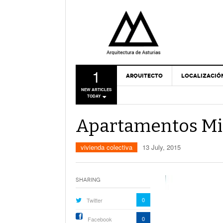
1
ARQUITECTO
LOCALIZACIÓ
NEW ARTICLES
TODAY
Apartamentos Mi
vivienda colectiva
13 July, 2015
Sharing
0
Twitter
0
Facebook