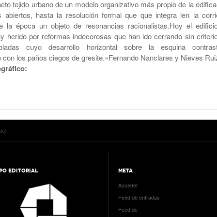
cto tejido urbano de un modelo organizativo más propio de la edifica
 abiertos, hasta la resolución formal que que integra len la corri
 de la época un objeto de resonancias racionalistas.Hoy el edifici
 herido por reformas indecorosas que han ido cerrando sin criterio
oladas cuyo desarrollo horizontal sobre la esquina contras
 con los paños ciegos de gresite.»Fernando Nanclares y Nieves Rui
gráfico:
do)
PO EDITORIAL
META
Acceder
Feed de entradas
Feed de