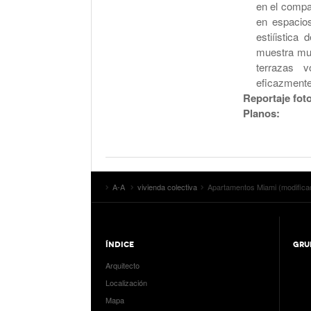
en el compa
en espacios
estiíistica
muestra muy
terrazas v
eficazmente
Reportaje foto
Planos:
A-A
vivienda colectiva
Apartamentos Miami (modifica
ÍNDICE
GRU
Arquitecto
Localización
Mapa