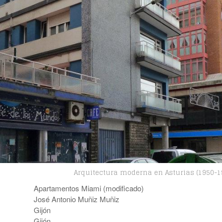
Arquitectura moderna en Asturias (1950-1
Apartamentos Miami (modificado)
José Antonio Muñiz Muñiz
Gijón
Gijón