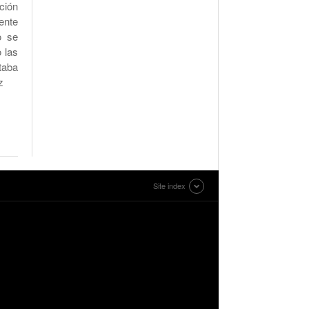
ción
ente
o se
 las
taba
z
Site index