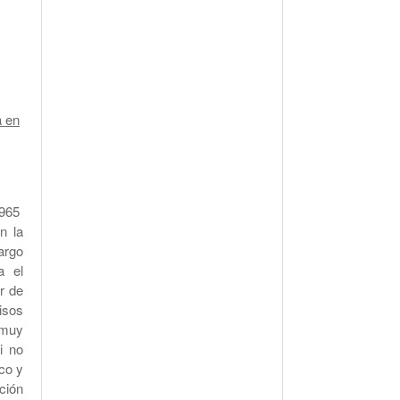
a en
1965
n la
argo
a el
r de
isos
 muy
i no
nco y
ción