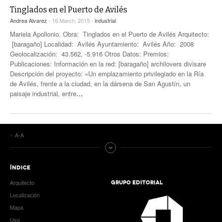
Tinglados en el Puerto de Avilés
Andrea Alvarez
- 16 March, 2015 -
industrial
Mariela Apollonio. Obra: Tinglados en el Puerto de Avilés Arquitecto:
[baragaño] Localidad: Avilés Ayuntamiento: Avilés Año: 2008
Geolocalización: 43.562, -5.916 Otros Datos: Premios:
Publicaciones: Información en la red: [baragaño] archilovers divisare
Descripción del proyecto: «Un emplazamiento privilegiado en la Ría
de Avilés, frente a la ciudad, en la dársena de San Agustín, un
paisaje industrial, entre
…
A-A
ÍNDICE
Arquitecto
GRUPO EDITORIAL
Localización
Mapa
Uso