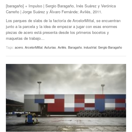
[baragaño] + Impulso | Sergio Baragaño, Inés Suárez y Verónica
Carreño | Jorge Suárez y Álvaro Fernánde; Avilés, 2011.
Los parques de slabs de la factoría de ArcelorMittal, se encuentran
junto a la parcela y la idea de empezar a jugar con esas enormes
piezas de acero está presenta desde los primeros bocetos y
maquetas de trabajo…
Tags:
acero
,
ArcelorMittal
,
Asturias
,
Avilés
,
Baragaño
,
industrial
,
Sergio Baragaño