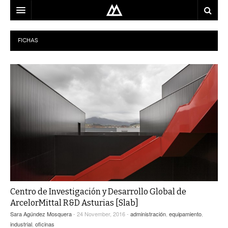
ARQUITECTO
FICHAS
LOCALIZACIÓN
MAPA
USO
EQUIPO
BLOG
CONTACTO
Centro de Investigación y Desarrollo Global de
ArcelorMittal R&D Asturias [Slab]
Sara Agúndez Mosquera
- 24 November, 2016 -
administración
,
equipamiento
,
industrial
,
oficinas