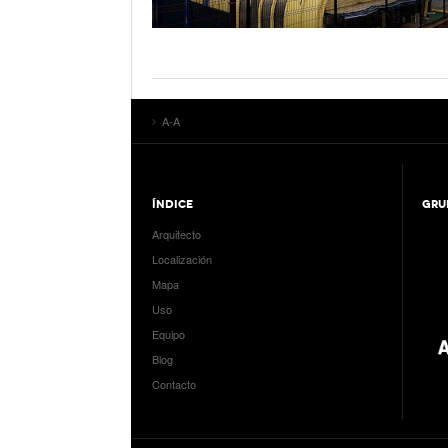
A-A
ÍNDICE
GRU
Arquitecto
Localización
Mapa
Uso
Equipo
Blog
Contacto