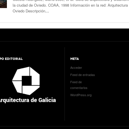
la ciudad de Oviedo. COAA, 1998 Información en la red: Arquitectura
Oviedo Descripción
…
PO EDITORIAL
META
Acceder
Feed de entradas
Feed de
comentarios
WordPress.org