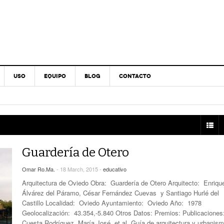
USO
EQUIPO
BLOG
CONTACTO
Guardería de Otero
Omar Ro.Ma.
- 18 March, 2015 -
educativo
Arquitectura de Oviedo Obra: Guardería de Otero Arquitecto: Enriqu
Álvárez del Páramo, César Fernández Cuevas y Santiago Hurlé del
Castillo Localidad: Oviedo Ayuntamiento: Oviedo Año: 1978
Geolocalización: 43.354,-5.840 Otros Datos: Premios: Publicaciones
Cuesta Rodríguez, María José, et al. Guía de arquitectura y urbanis