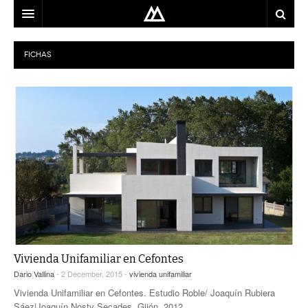
ARQUITECTO
FICHAS
LOCALIZACIÓN
MAPA
USO
EQUIPO
BLOG
CONTACTO
Vivienda Unifamiliar en Cefontes
Dario Vallina
- 2 December, 2015 -
vivienda unifamiliar
Vivienda Unifamiliar en Cefontes. Estudio Roble/ Joaquín Rubiera
Sáez|Joaquín Nosty Secades. Gijón. 2012