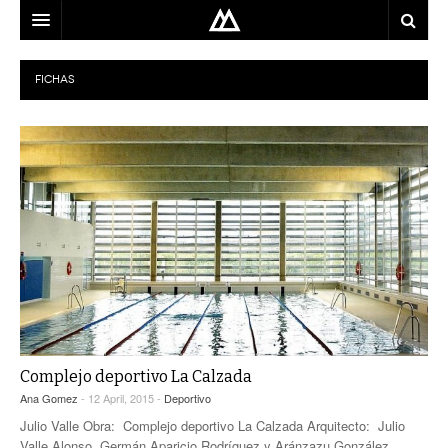
ARQUITECTO
FICHAS
LOCALIZACIÓN
MAPA
USO
EQUIPO
BLOG
CONTACTO
Complejo deportivo La Calzada
Ana Gomez
- 12 April, 2015 -
Deportivo
Julio Valle Obra: Complejo deportivo La Calzada Arquitecto: Julio
Valle Alonso, Germán Aparicio Rodríguez y Aránzazu González