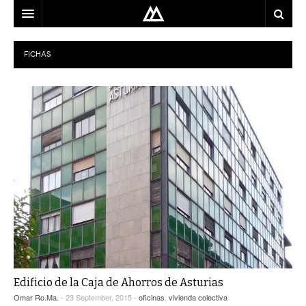
ARQUITECTO
FICHAS
LOCALIZACIÓN
MAPA
USO
EQUIPO
BLOG
CONTACTO
Edificio de la Caja de Ahorros de Asturias
Omar Ro.Ma.
- 23 September, 2015 -
oficinas
,
vivienda colectiva