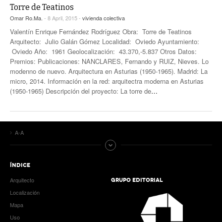
Torre de Teatinos
Omar Ro.Ma.
- 8 April, 2015 -
vivienda colectiva
Valentín Enrique Fernández Rodríguez Obra: Torre de Teatinos
Arquitecto: Julio Galán Gómez Localidad: Oviedo Ayuntamiento:
Oviedo Año: 1961 Geolocalización: 43.370,-5.837 Otros Datos:
Premios: Publicaciones: NANCLARES, Fernando y RUIZ, Nieves. Lo
modenno de nuevo. Arquitectura en Asturias (1950-1965). Madrid: La
micro, 2014. Información en la red: arquitectra moderna en Asturias
(1950-1965) Descripción del proyecto: La torre de
…
A-A
ÍNDICE
Arquitecto
GRUPO EDITORIAL
Localización
Mapa
Uso