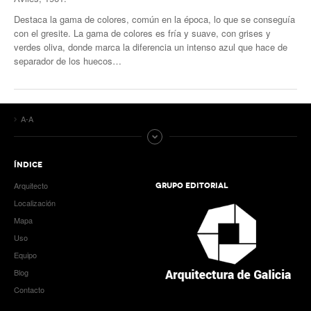
Destaca la gama de colores, común en la época, lo que se conseguía
con el gresite. La gama de colores es fría y suave, con grises y
verdes oliva, donde marca la diferencia un intenso azul que hace de
separador de los huecos…
A-A
ÍNDICE
Arquitecto
GRUPO EDITORIAL
Localización
Mapa
Uso
Equipo
Blog
Contacto