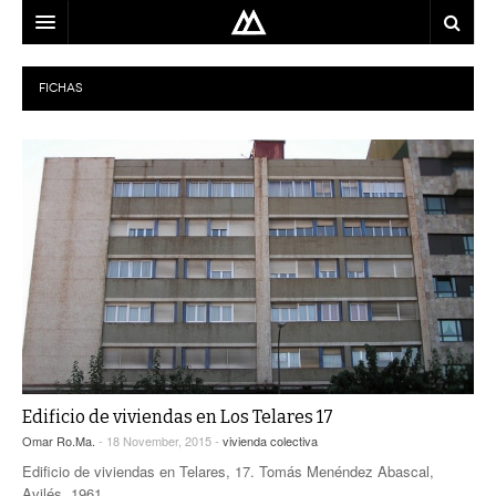
ARQUITECTO
FICHAS
LOCALIZACIÓN
MAPA
USO
EQUIPO
BLOG
CONTACTO
Edificio de viviendas en Los Telares 17
Omar Ro.Ma.
- 18 November, 2015 -
vivienda colectiva
Edificio de viviendas en Telares, 17. Tomás Menéndez Abascal,
Avilés, 1961.