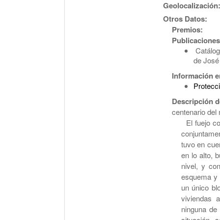
Geolocalización
Otros Datos:
Premios:
Publicaciones
Catálog
de José
Información e
Protecci
Descripción d
centenario del
El fuejo co
conjuntamen
tuvo en cuen
en lo alto,
nivel, y co
esquema y a
un único bl
viviendas 
ninguna de l
situación 