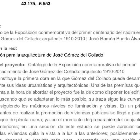
:
43.175, -6.553
:
o de la Exposición conmemorativa del primer centenario del nacimie
 Gómez del Collado: arquitecto 1910-2010 ¦ José Ramón Puerto Álv
n la red:
ón para la arquitectura de José Gómez del Collado
el proyecto:
Catálogo de la Exposición conmemorativa del primer
 nacimiento de José Gómez del Collado: arquitecto 1910-2010
nstituye la primera obra en la que Gómez del Collado puede desarro
te sus ideas urbanísticas y arquitectónicas. Una de las premisas qu
ta a la hora de abordar el proyecto fue la de como disponer los edifi
 buscando que se adaptaran lo más posible, su traza sigue las curva
nsiguiendo los máximos niveles de iluminación y vistas. En un pr
ntes de realizar la promoción de viviendas públicas se llegó a plan
oque de planta curva; ya en el momento de preparación del conjunt
anteriores; en una sección de este estudio se puede apreciar 
as viviendas quita la vista a la luz a las anteriores; posiblemente 
se desechó al resultar más cara, apostando por una opción