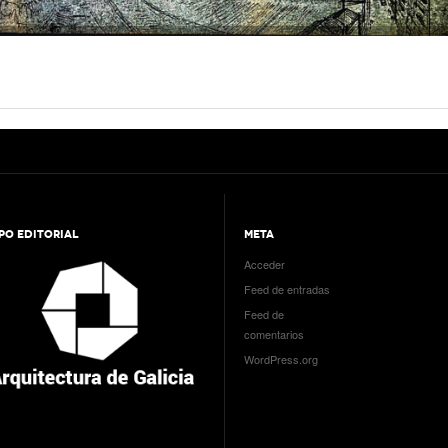
PO EDITORIAL
META
Acceder
Feed de entradas
Feed de
comentarios
WordPress.org