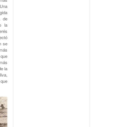
 Una
gida
a de
o la
erés
ectó
n se
 más
 que
 más
de la
iva,
 que