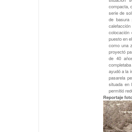
compacta, co
serie de so
de basura 
calefacció
colocación 
puesto en el
como una z
proyectó pa
de 40 años
completaba 
ayudó a la i
pasarela pe
situada en 
permitió re
Reportaje fot