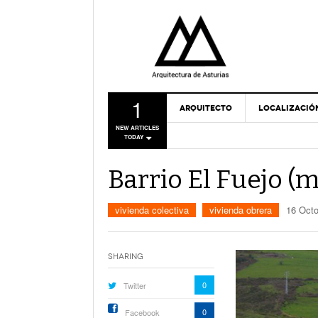
1
ARQUITECTO
LOCALIZACIÓ
NEW ARTICLES
TODAY
Barrio El Fuejo (
vivienda colectiva
vivienda obrera
16 Octo
Sharing
0
Twitter
0
Facebook