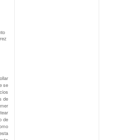
nto
arez
llar
e se
cios
s de
imer
tear
o de
como
esta
 más