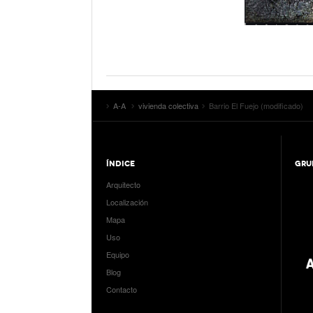
A-A
vivienda colectiva
Barrio El Fuejo (modificado)
ÍNDICE
GRU
Arquitecto
Localización
Mapa
Uso
Equipo
Blog
Contacto