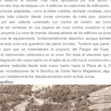
n dos tiras de bloques con 4 edificios en cada línea de edificación.
luciones adaptadas, como la doble cubierta, fachada ventilada, reco
por tubo colector desde zonas comunes de cada piso, sistem
n por aire caliente conectado con cocina de carbón, así com
de las ventanas en una especie de muro cortina muestran el int
 proyecto.La zona de huertas situada delante de los edificios se proy
ona de equipamiento, fundamentalmente deportivo, aunque tambié
ra esta zona una guardería (de planta circular). Tuvieron que pasar
 para que se materializara el proyecto del Parque del Fuejo
la intervención urbanística en la zona. Sin duda el elemento que
ntegración del nuevo barrio en el tejido de la villa fue la construcción 
atonal realizada desde este nuevo barrio hasta la Plaza de la Ol
las inmediaciones de la Basílica de Santa María Magdalena, algo
ducir notablemente los desplazamientos entre ambas zonas.
ográfico: