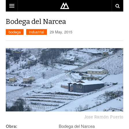
ARQUITECTO
Bodega del Narcea
LOCALIZACIÓN
bodega
industrial
29 May, 2015
MAPA
USO
EQUIPO
BLOG
CONTACTO
Jose Ramón Puerto
Obra:
Bodega del Narcea