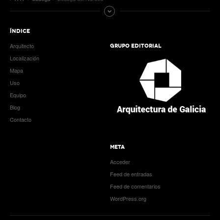
ÍNDICE
Arquitecto
GRUPO EDITORIAL
Localización
Mapa
Uso
Equipo
Blog
Contacto
META
Acceder
Feed de entradas
Feed de comentarios
WordPress.org