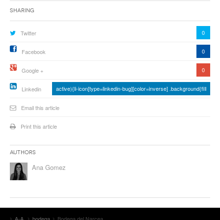
Sharing
0
Twitter
0
Facebook
0
Google +
active){li-icon[type=linkedin-bug][color=inverse] .background{fill
Linkedin
Email this article
Print this article
Authors
Ana Gomez
A-A
bodega
Bodega del Narcea