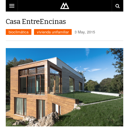
ARQUITECTO
Casa EntreEncinas
LOCALIZACIÓN
bioclimática
vivienda unifamiliar
3 May, 2015
MAPA
USO
EQUIPO
BLOG
CONTACTO