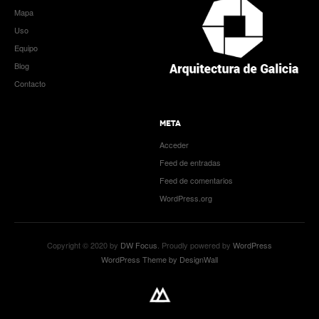
Mapa
Uso
Equipo
Blog
Contacto
META
Acceder
Feed de entradas
Feed de comentarios
WordPress.org
Copyright © 2020 by
DW Focus
. Proudly powered by
WordPress
WordPress Theme by DesignWall