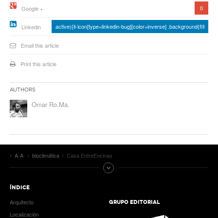
0
Google +
active){li-icon[type=linkedin-bug][color=inverse] .background{fill
Linkedin
Email this article
Print this article
Authors
Omar Ro.Ma.
A-A
bioclimática
Casa EntreEncinas
ÍNDICE
Arquitecto
GRUPO EDITORIAL
Localización