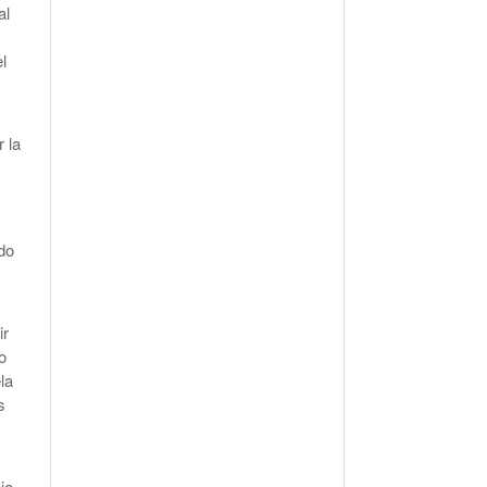
al
l
 la
do
ir
o
la
s
ja