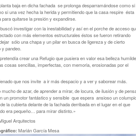
 planta baja en dicha fachada se prolonga desparramándose como si
mo si una vez hecha la herida y permitiendo que la casa respire ésta
 para quitarse la presión y expandirse.
buscó investigar con la inestabilidad y así en el porche de acceso q
ectado con más elementos estructurales éstos se fueron retirando
ejar sólo una chapa y un pilar en busca de ligereza y de cierto
o y pandeo.
 pretendía crear una Refugio que pusiera en valor esa belleza humild
las cosas sencillas, imperfectas, con memoria, erosionadas por el
enado que nos invite a ir más despacio y a ver y saborear más.
 mucho de azar, de aprender a mirar, de locura, de ilusión y de pens
n un promotor fantástico y sensible que espera ansioso un columpi
de la cubierta delante de la fachada derribada en el lugar en el que
do era pequeño… para mirar distinto.»
Miguel Arquitectos
ográfico:
Marián García Mesa