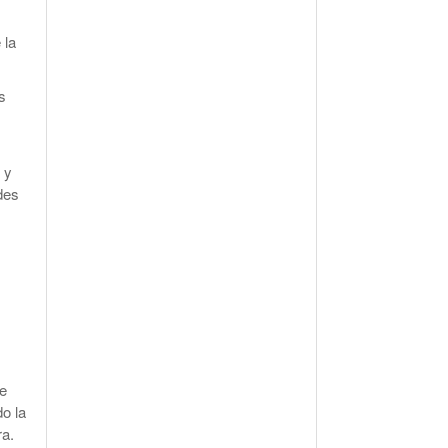
 la
s
 y
des
de
o la
ra.