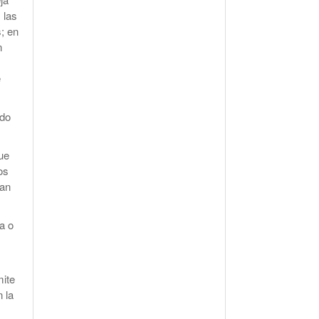
 las
s; en
n
e
ndo
que
os
tan
a o
mite
n la