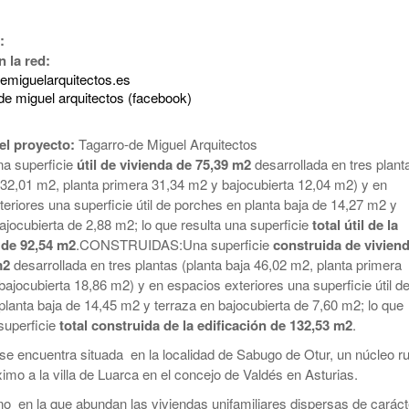
:
 la red:
demiguelarquitectos.es
de miguel arquitectos (facebook)
el proyecto:
Tagarro-de Miguel Arquitectos
a superficie
útil de vivienda de 75,39 m2
desarrollada en tres plant
a 32,01 m2, planta primera 31,34 m2 y bajocubierta 12,04 m2) y en
eriores una superficie útil de porches en planta baja de 14,27 m2 y
ajocubierta de 2,88 m2; lo que resulta una superficie
total útil de la
 de 92,54 m2
.CONSTRUIDAS:Una superficie
construida de vivien
m2
desarrollada en tres plantas (planta baja 46,02 m2, planta primera
ajocubierta 18,86 m2) y en espacios exteriores una superficie útil d
planta baja de 14,45 m2 y terraza en bajocubierta de 7,60 m2; lo que
superficie
total construida de la edificación de 132,53 m2
.
 se encuentra situada en la localidad de Sabugo de Otur, un núcleo r
imo a la villa de Luarca en el concejo de Valdés en Asturias.
no en la que abundan las viviendas unifamiliares dispersas de caráct