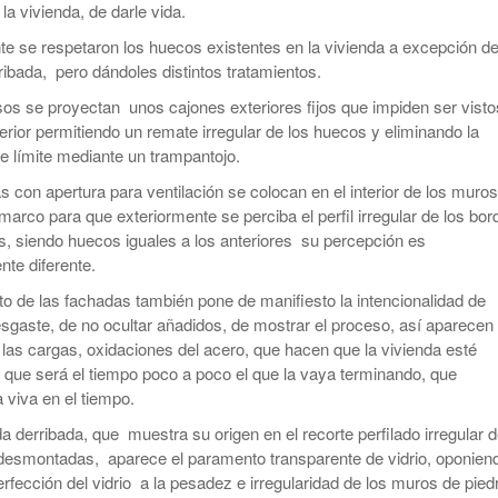
 la vivienda, de darle vida.
te se respetaron los huecos existentes en la vivienda a excepción de
ibada, pero dándoles distintos tratamientos.
os se proyectan unos cajones exteriores fijos que impiden ser visto
erior permitiendo un remate irregular de los huecos y eliminando la
e límite mediante un trampantojo.
 con apertura para ventilación se colocan en el interior de los muros
arco para que exteriormente se perciba el perfil irregular de los bor
s, siendo huecos iguales a los anteriores su percepción es
te diferente.
to de las fachadas también pone de manifiesto la intencionalidad de
esgaste, de no ocultar añadidos, de mostrar el proceso, así aparecen
 las cargas, oxidaciones del acero, que hacen que la vivienda esté
 que será el tiempo poco a poco el que la vaya terminando, que
viva en el tiempo.
a derribada, que muestra su origen en el recorte perfilado irregular 
 desmontadas, aparece el paramento transparente de vidrio, oponiend
erfección del vidrio a la pesadez e irregularidad de los muros de pied