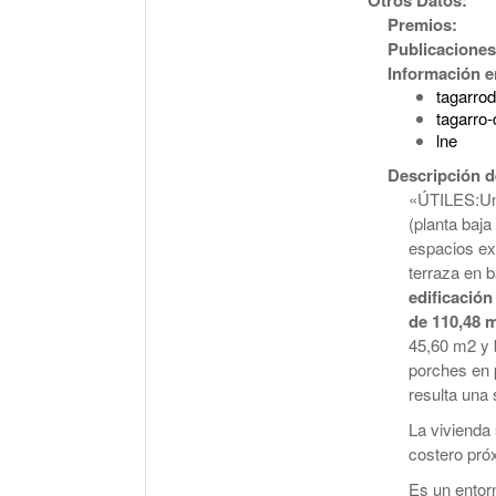
Premios:
Publicaciones
Información en
tagarro
tagarro-
lne
Descripción d
«ÚTILES:Un
(planta baj
espacios ext
terraza en b
edificación
de 110,48 
45,60 m2 y b
porches en 
resulta una 
La vivienda
costero próx
Es un entor