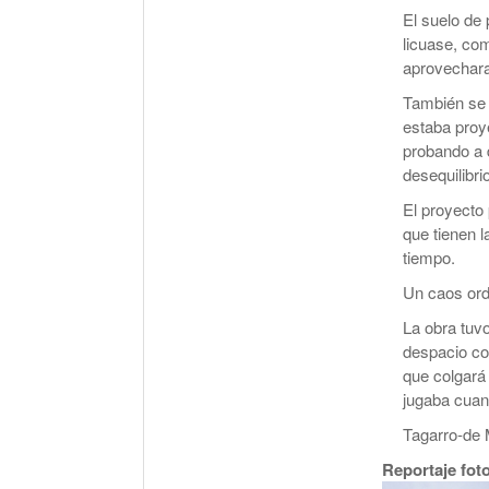
El suelo de
licuase, co
aprovechara
También se 
estaba proy
probando a d
desequilibri
El proyecto
que tienen 
tiempo.
Un caos ord
La obra tuvo
despacio co
que colgará 
jugaba cuan
Tagarro-de 
Reportaje fot