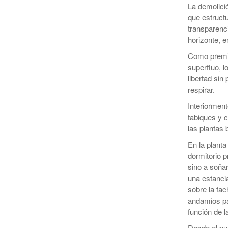
La demolici
que estructu
transparenci
horizonte, e
Como premis
superfluo, l
libertad sin
respirar.
Interiorment
tabiques y 
las plantas 
En la planta
dormitorio p
sino a soñar
una estancia
sobre la fac
andamios par
función de l
Desde el pun