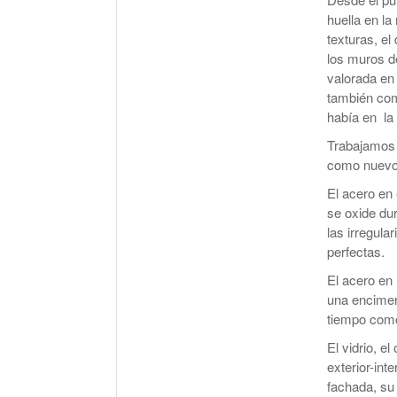
huella en la
texturas, el
los muros d
valorada en 
también com
había en la 
Trabajamos 
como nuevos 
El acero en 
se oxide du
las irregula
perfectas.
El acero en
una encimera
tiempo como
El vidrio, e
exterior-int
fachada, su