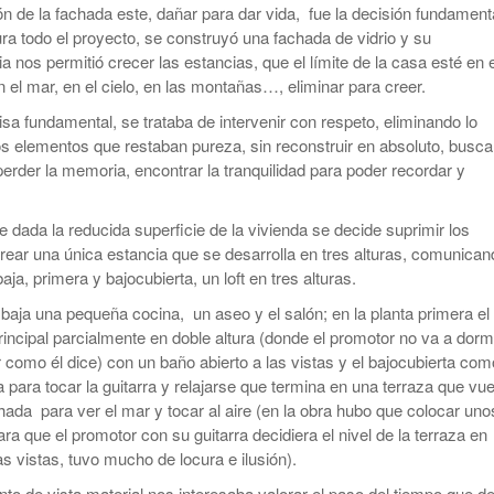
ón de la fachada este, dañar para dar vida, fue la decisión fundament
ra todo el proyecto, se construyó una fachada de vidrio y su
a nos permitió crecer las estancias, que el límite de la casa esté en e
n el mar, en el cielo, en las montañas…, eliminar para creer.
a fundamental, se trataba de intervenir con respeto, eliminando lo
os elementos que restaban pureza, sin reconstruir en absoluto, buscar
 perder la memoria, encontrar la tranquilidad para poder recordar y
e dada la reducida superficie de la vivienda se decide suprimir los
crear una única estancia que se desarrolla en tres alturas, comunican
baja, primera y bajocubierta, un loft en tres alturas.
 baja una pequeña cocina, un aseo y el salón; en la planta primera el
rincipal parcialmente en doble altura (donde el promotor no va a dorm
 como él dice) con un baño abierto a las vistas y el bajocubierta com
 para tocar la guitarra y relajarse que termina en una terraza que vue
hada para ver el mar y tocar al aire (en la obra hubo que colocar uno
a que el promotor con su guitarra decidiera el nivel de la terraza en
as vistas, tuvo mucho de locura e ilusión).
to de vista material nos interesaba valorar el paso del tiempo que de