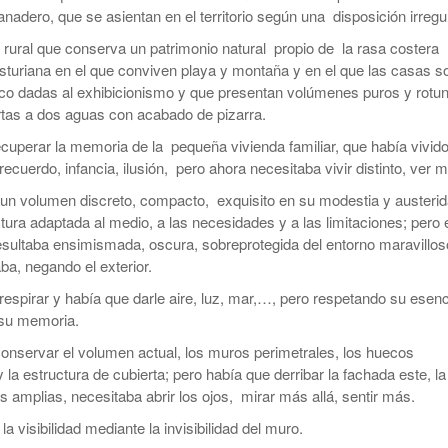
anadero, que se asientan en el territorio según una disposición irregul
 rural que conserva un patrimonio natural propio de la rasa costera
asturiana en el que conviven playa y montaña y en el que las casas s
co dadas al exhibicionismo y que presentan volúmenes puros y rotu
rtas a dos aguas con acabado de pizarra.
ecuperar la memoria de la pequeña vivienda familiar, que había vivid
ecuerdo, infancia, ilusión, pero ahora necesitaba vivir distinto, ver 
un volumen discreto, compacto, exquisito en su modestia y austerid
tura adaptada al medio, a las necesidades y a las limitaciones; pero 
resultaba ensimismada, oscura, sobreprotegida del entorno maravillos
ba, negando el exterior.
espirar y había que darle aire, luz, mar,…, pero respetando su esenc
su memoria.
conservar el volumen actual, los muros perimetrales, los huecos
 la estructura de cubierta; pero había que derribar la fachada este, la
 amplias, necesitaba abrir los ojos, mirar más allá, sentir más.
a visibilidad mediante la invisibilidad del muro.