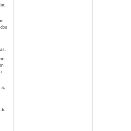
ar.
on
ndos
o
más.
ad,
en
o
ia,
 de