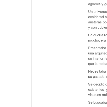
agrícola y g
Un universo
occidental 
austeras po
y con cubie
Se quería r
mucho, era r
Presentaba 
una arquitec
su interior 
que la rodea
Necesitaba r
su pasado, 
Se decidió 
existentes y
visuales más
Se buscaba l