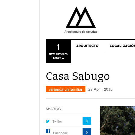
1
ARQUITECTO
LOCALIZACIÓ
NEW ARTICLES
TODAY
Casa Sabugo
vivienda unifamiliar
28 April, 2015
Sharing
0
Twitter
0
Facebook