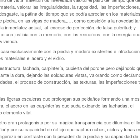
 materia, valorar las irregularidades, la rugosidad, las imperfecciones,
 desgaste, la pátina del tiempo que se podía apreciar en los materiale
e piedra, en las vigas de madera,…, como oposición a la novedad ta
la inmediatez actual, al exceso de perfección, de falsa pulcritud; y
o una justicia con la memoria, con los recuerdos, con la energía qu
vivienda.
casi exclusivamente con la piedra y madera existentes e introducie
materiales el acero y el vidrio.
estructura, fachada, carpintería, cubierta del porche pero dejándolo 
rante la obra, dejando las soldaduras vistas, valorando como decíam
ridades, el proceso de construcción, las texturas, las imperfecciones 
 las ligeras escaleras que prolongan sus peldaños formando una mes
, el acero en las carpinterías que suda oxidando las fachadas, el
 elemento vital.
l otro gran protagonista por su mágica transparencia que difumina el lí
erior y por su capacidad de reflejo que captura nubes, cielos y lunas e
 ligereza en contraste con la pesadez de la piedra y su capacidad de