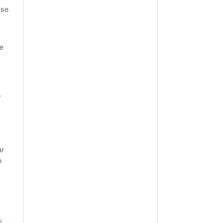
 se
ue
e
ar
o