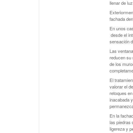
llenar de luz
Exteriormen
fachada derr
En unos cas
desde el int
sensación d
Las ventanas
reducen su m
de los muro
completamen
El tratamien
valorar el d
retoques en
inacabada y
permanezca 
En la fachad
las piedras
ligereza y p