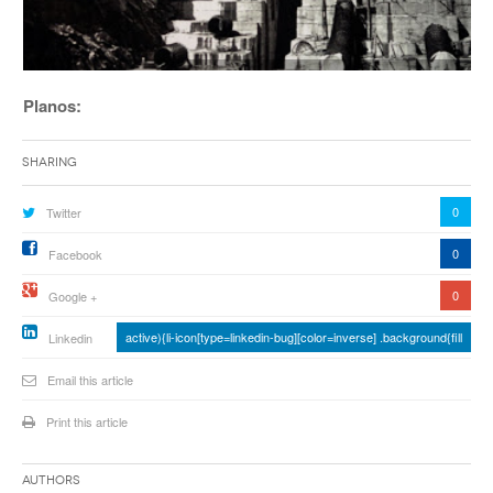
Planos:
Sharing
0
Twitter
0
Facebook
0
Google +
active){li-icon[type=linkedin-bug][color=inverse] .background{fill
Linkedin
Email this article
Print this article
Authors