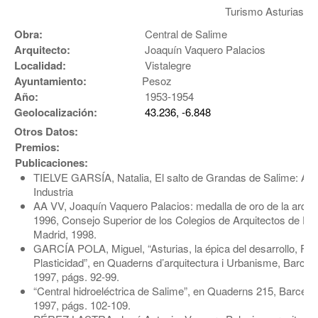
Turismo Asturias
Obra:
Central de Salime
Arquitecto:
Joaquín Vaquero Palacios
Localidad:
Vistalegre
Ayuntamiento:
Pesoz
Año:
1953-1954
Geolocalización:
43.236, -6.848
Otros Datos:
Premios:
Publicaciones:
TIELVE GARSÍA, Natalia, El salto de Grandas de Salime: Art
Industria
AA VV, Joaquín Vaquero Palacios: medalla de oro de la arquit
1996, Consejo Superior de los Colegios de Arquitectos de Es
Madrid, 1998.
GARCÍA POLA, Miguel, “Asturias, la épica del desarrollo, Fo
Plasticidad”, en Quaderns d’arquitectura i Urbanisme, Barcel
1997, págs. 92-99.
“Central hidroeléctrica de Salime”, en Quaderns 215, Barcelo
1997, págs. 102-109.