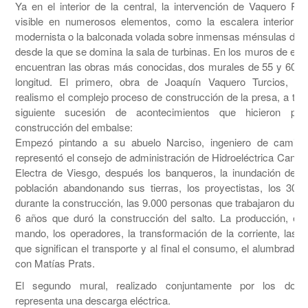
Ya en el interior de la central, la intervención de Vaquero Pal
visible en numerosos elementos, como la escalera interior d
modernista o la balconada volada sobre inmensas ménsulas de 
desde la que se domina la sala de turbinas. En los muros de est
encuentran las obras más conocidas, dos murales de 55 y 60 m
longitud. El primero, obra de Joaquín Vaquero Turcios, na
realismo el complejo proceso de construcción de la presa, a tra
siguiente sucesión de acontecimientos que hicieron posi
construcción del embalse:
Empezó pintando a su abuelo Narciso, ingeniero de camino
representó el consejo de administración de Hidroeléctrica Cantáb
Electra de Viesgo, después los banqueros, la inundación del va
población abandonando sus tierras, los proyectistas, los 306
durante la construcción, las 9.000 personas que trabajaron duran
6 años que duró la construcción del salto. La producción, el 
mando, los operadores, la transformación de la corriente, las 
que significan el transporte y al final el consumo, el alumbrado y
con Matías Prats.
El segundo mural, realizado conjuntamente por los dos a
representa una descarga eléctrica.