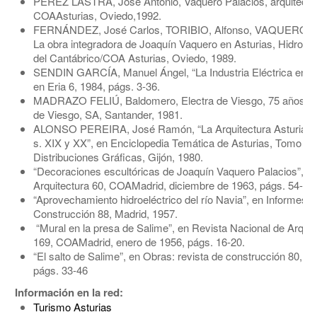
PÉREZ LASTRA, José Antonio, Vaquero Palacios, arquitecto
COAAsturias, Oviedo,1992.
FERNÁNDEZ, José Carlos, TORIBIO, Alfonso, VAQUERO, J
La obra integradora de Joaquín Vaquero en Asturias, Hidroelé
del Cantábrico/COA Asturias, Oviedo, 1989.
SENDIN GARCÍA, Manuel Ángel, “La Industria Eléctrica en As
en Eria 6, 1984, págs. 3-36.
MADRAZO FELIÚ, Baldomero, Electra de Viesgo, 75 años, E
de Viesgo, SA, Santander, 1981.
ALONSO PEREIRA, José Ramón, “La Arquitectura Asturiana
s. XIX y XX”, en Enciclopedia Temática de Asturias, Tomo V,
Distribuciones Gráficas, Gijón, 1980.
“Decoraciones escultóricas de Joaquín Vaquero Palacios”, e
Arquitectura 60, COAMadrid, diciembre de 1963, págs. 54-58.
“Aprovechamiento hidroeléctrico del río Navia”, en Informes d
Construcción 88, Madrid, 1957.
“Mural en la presa de Salime”, en Revista Nacional de Arquit
169, COAMadrid, enero de 1956, págs. 16-20.
“El salto de Salime”, en Obras: revista de construcción 80, 19
págs. 33-46
Información en la red:
Turismo Asturias