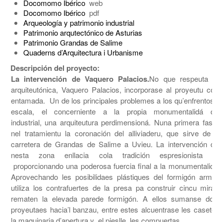
Docomomo Ibérico
web
Docomomo Ibérico
pdf
Arqueología y patrimonio industrial
Patrimonio arqutectónico de Asturias
Patrimonio Grandas de Salime
Quaderns d’Arquitectura i Urbanisme
Descripción del proyecto:
La intervención de Vaquero Palacios.
No que respeuta a l
arquiteutónica, Vaquero Palacios, incorporase al proyeutu cola
entamada. Un de los principales problemes a los qu’enfrentose fo
escala, el concerniente a la propia monumentalidá del
industrial, una arquiteutura perdimensioná. Nuna primera fase, 
nel tratamientu la coronación del alliviaderu, que sirve de p
carretera de Grandas de Salime a Uvieu. La intervención de
nesta zona enllacia cola tradición espresionista xer
proporcionando una poderosa fuercia final a la monumentalidá l
Aprovechando les posibilidaes plástiques del formigón armau, l
utiliza los contrafuertes de la presa pa construir cincu mirad
rematen la elevada parede formigón. A ellos sumanse dos 
proyeutaes hacia’l banzau, entre estes alcuentrase les casetes 
la maquinaria d’apertura y el pieslle les compuertas.