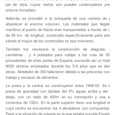
pie de obra, cuyos restos aún pueden contemplarse presid
entorno inmediato.
Además se procedió a la búsqueda de una cantera de pied
abastecer el enorme volumen. Los materiales que llegaban
marítima al puerto de Navia eran transportados a través de un t
de 36 km. de longitud, construido específicamente para este pr
siendo el mayor de los construidos en ese momento.
También fue necesaria la construcción de ataguías, alm
carreteras… y 4 poblados para cobijar a los más de 3500
procedentes de otras partes de España, sumando así un total d
9000 obreros empleados durante los 5-6 años que se demor
obras. Alrededor de 300 fallecieron debido a las precarias condi
trabajo y escasez de alimentos.
La presa y la central se construyeron entre 1948-53. Se lev
presa de gravedad con taludes del 5% aguas arriba y del 7
abajo, con un radio de 400m en su coronación y una altu
cimientos de 132m. En la parte superior tiene una longitud de 
cuyo centro se encuentran los 4 aliviaderos con compuertas d
Pese a la situación de miseria en la que estaba sumida España, 