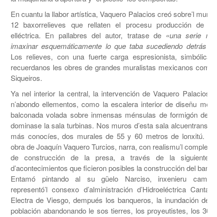
En cuantu la llabor artística, Vaquero Palacios creó sobre’l muru l
12 baxorrelieves que rellaten el procesu producción de la
elléctrica. En pallabres del autor, tratase de
«una serie mo
imaxinar esquemáticamente lo que taba sucediendo detrás del
Los relieves, con una fuerte carga espresionista, simbólica y
recuerdanos les obres de grandes muralistas mexicanos como 
Siqueiros.
Ya nel interior la central, la intervención de Vaquero Palacios y
n’abondo ellementos, como la escalera interior de diseñu mode
balconada volada sobre inmensas ménsulas de formigón dend
dominase la sala turbinas. Nos muros d’esta sala alcuentranse l
más conocíes, dos murales de 55 y 60 metros de lonxitú. El 
obra de Joaquín Vaquero Turcios, narra, con realismu’l complexu
de construcción de la presa, a través de la siguiente s
d’acontecimientos que ficieron posibles la construcción del banza
Entamó pintando al su güelo Narciso, inxenieru caminos
representó’l consexo d’alministración d’Hidroeléctrica Cantábr
Electra de Viesgo, dempués los banqueros, la inundación del va
población abandonando le sos tierres, los proyeutistes, los 306