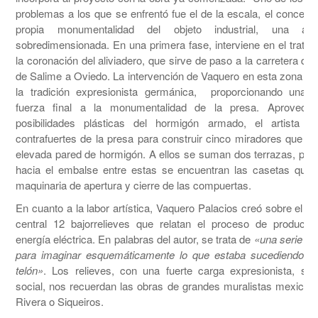
problemas a los que se enfrentó fue el de la escala, el concerni
propia monumentalidad del objeto industrial, una arqui
sobredimensionada. En una primera fase, interviene en el tratam
la coronación del aliviadero, que sirve de paso a la carretera d
de Salime a Oviedo. La intervención de Vaquero en esta zona en
la tradición expresionista germánica, proporcionando una 
fuerza final a la monumentalidad de la presa. Aprovecha
posibilidades plásticas del hormigón armado, el artista uti
contrafuertes de la presa para construir cinco miradores que re
elevada pared de hormigón. A ellos se suman dos terrazas, pro
hacia el embalse entre estas se encuentran las casetas que a
maquinaria de apertura y cierre de las compuertas.
En cuanto a la labor artística, Vaquero Palacios creó sobre el m
central 12 bajorrelieves que relatan el proceso de producci
energía eléctrica. En palabras del autor, se trata de
«una serie de
para imaginar esquemáticamente lo que estaba sucediendo de
telón»
. Los relieves, con una fuerte carga expresionista, sim
social, nos recuerdan las obras de grandes muralistas mexica
Rivera o Siqueiros.