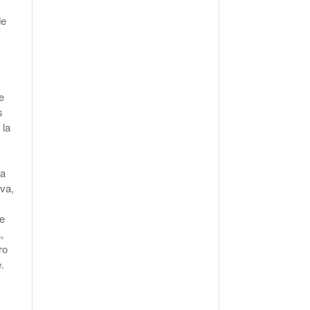
de
,
e
s
 la
da
iva,
ue
,
ro
.