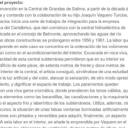
el proyecto:
ervención en la Central de Grandas de Salime, a partir de la década 
ta y contando con la colaboración de su hijo Joaquín Vaquero Turcios
cios inicia una serie de trabajos de integración para la empresa
ca del Cantábrico, que dan comienzo con la central hidroeléctrica de
icada en el concejo de Belmonte, aprovechando las aguas del río
s obras constructivas se prolongaron entre 1956 y 1961. La labor qu
rende en este caso se concentra en la ordenación de los volúmene
así como en el acondicionamiento del interior. Excavada en roca viva,
acidad de esta central subterránea permitieron que en su interior se
dificio de siete pisos, de setenta metros de frente y doce metros de
 interior de la central, el artista consiguió, sirviéndose de una estudia
de la luz artificial y del color, atenuar la sensación, de otro modo opres
ento, y dignificar el espacio de trabajo. Los paramentos quedan
con una viva gama cromática, donde prevalecen los tonos cálidos, q
a elementos como las barandillas, las canalizaciones y la maquinaria
el aspecto frío y laberíntico de los subterráneos. Utiliza, además, ot
curso, la situación de unas falsas ventanas iluminadas artificialmente
ores son pintados y revestidos para adquirir, finalmente, un aspecto
 A esta labor en el interior, se añade la emprendida por Vaquero en el
señando las chimeneas de ventilación, de trece metros de altura, que