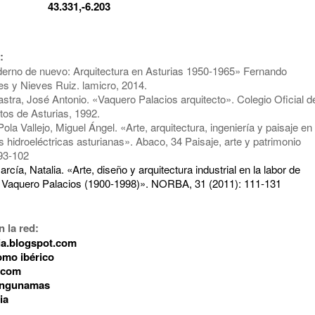
:
43.331,-6.203
:
erno de nuevo: Arquitectura en Asturias 1950-1965» Fernando
s y Nieves Ruiz. lamicro, 2014.
stra, José Antonio. «Vaquero Palacios arquitecto». Colegio Oficial d
tos de Asturias, 1992.
ola Vallejo, Miguel Ángel. «Arte, arquitectura, ingeniería y paisaje en
s hidroeléctricas asturianas». Abaco, 34 Paisaje, arte y patrimonio
 93-102
arcía, Natalia. «Arte, diseño y arquitectura industrial en la labor de
 Vaquero Palacios (1900-1998)». NORBA, 31 (2011): 111-131
 la red:
ia.blogspot.com
mo ibérico
.com
ningunamas
ia