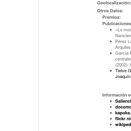
Geolocalización
Otros Datos:
Premios:
Publicaciones
«Lo mod
Nanclare
Pérez La
Arquitec
García-P
centrale
(2002):
Tielve G
Joaquín
Información en
Salienc
docomo
kapoka
flickr 
wikiped