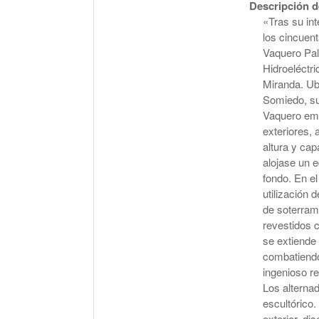
Descripción d
«Tras su int
los cincuen
Vaquero Pala
Hidroeléctri
Miranda. Ub
Somiedo, su
Vaquero emp
exteriores, 
altura y cap
alojase un e
fondo. En el
utilización 
de soterrami
revestidos 
se extiende 
combatiendo 
ingenioso re
Los alternad
escultórico.
exterior, di