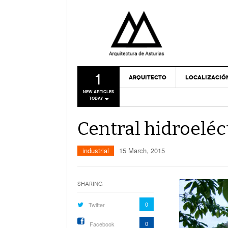
1
ARQUITECTO
LOCALIZACIÓ
NEW ARTICLES
TODAY
Central hidroeléc
industrial
15 March, 2015
Sharing
0
Twitter
0
Facebook