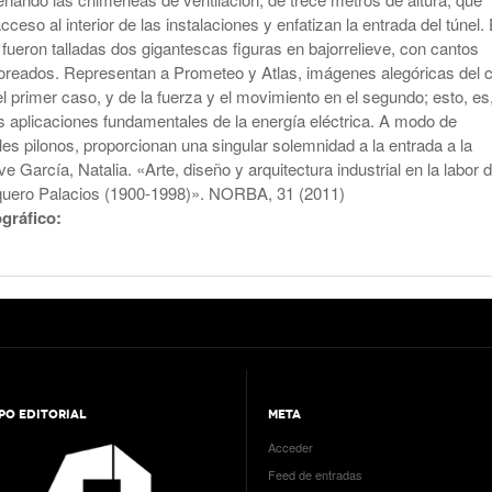
cceso al interior de las instalaciones y enfatizan la entrada del túnel.
 fueron talladas dos gigantescas figuras en bajorrelieve, con cantos
oreados. Representan a Prometeo y Atlas, imágenes alegóricas del c
 el primer caso, y de la fuerza y el movimiento en el segundo; esto, es
as aplicaciones fundamentales de la energía eléctrica. A modo de
s pilonos, proporcionan una singular solemnidad a la entrada a la
lve García, Natalia. «Arte, diseño y arquitectura industrial en la labor 
uero Palacios (1900-1998)». NORBA, 31 (2011)
ográfico:
PO EDITORIAL
META
Acceder
Feed de entradas