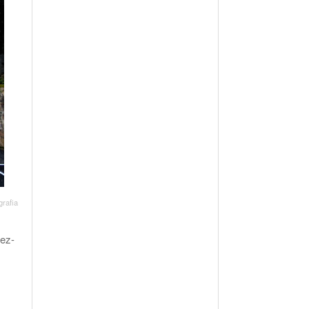
rafia
ez-