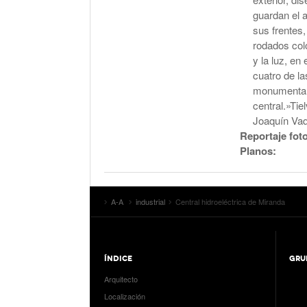
guardan el a
sus frentes,
rodados col
y la luz, en
cuatro de l
monumentale
central.»Tie
Joaquín Vaq
Reportaje fot
Planos:
A-A
industrial
Central hidroeléctrica de Miranda
ÍNDICE
GRU
Arquitecto
Localización