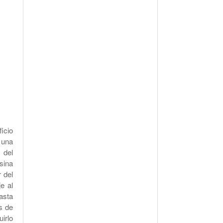
icio
 una
 del
esina
 del
e al
asta
s de
irlo