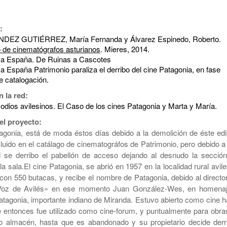
:
EZ GUTIÉRREZ, María Fernanda y Álvarez Espinedo, Roberto.
o de cinematógrafos asturianos
. Mieres, 2014.
a España. De Ruinas a Cascotes
 España Patrimonio paraliza el derribo del cine Patagonia, en fase
e catalogación.
n la red:
odios avilesinos. El Caso de los cines Patagonia y Marta y María.
el proyecto:
agonia, está de moda éstos días debido a la demolición de éste edif
cluido en el catálago de cinematográfos de Patrimonio, pero debido a
ad se derribo el pabellón de acceso dejando al desnudo la sección
la sala.El cine Patagonia, se abrió en 1957 en la localidad rural avil
con 550 butacas, y recibe el nombre de Patagonia, debido al director
 Voz de Avilés» en ese momento Juan González-Wes, en homenaj
atagonia, importante indiano de Miranda. Estuvo abierto como cine h
 entonces fue utilizado como cine-forum, y puntualmente para obra
o almacén, hasta que es abandonado y su propietario decide derru