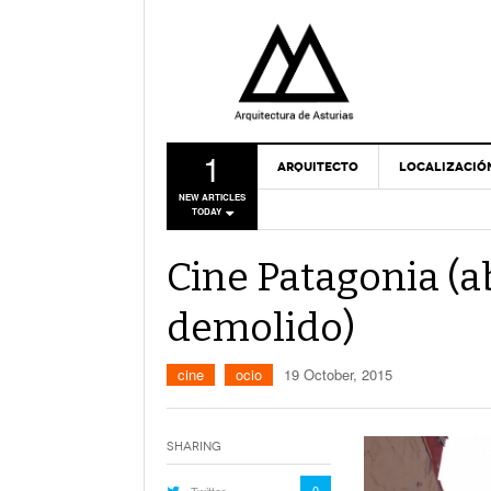
1
ARQUITECTO
LOCALIZACIÓ
NEW ARTICLES
TODAY
Cine Patagonia 
demolido)
cine
ocio
19 October, 2015
Sharing
0