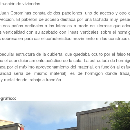
trucción de viviendas.
Juan Corominas consta de dos pabellones, uno de acceso y otro d
yección. El pabellón de acceso destaca por una fachada muy pesa
n dos paños verticales a los laterales a modo de «torres» que ad
verticalidad con su acabado con lineas verticales sobre el hormi
 sobresalen para dar el característico movimiento en las construcci
eculiar estructura de la cubierta, que quedaba oculto por el falso t
a el acondicionamiento acústico de la sala. La estructura de hormig
aca por el máximo aprovechamiento del material, en función al esfu
ualidad sería del mismo material), es de hormigón donde traba
y metal donde trabaja a tracción.
ográfico: