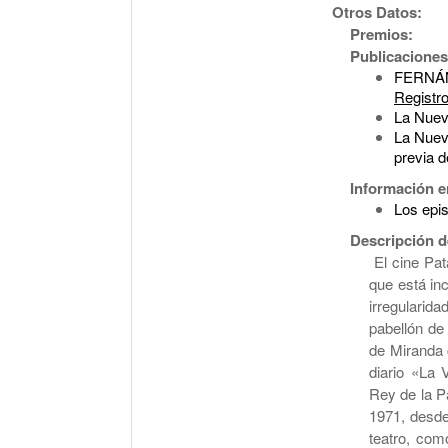
Otros Datos:
Premios:
Publicaciones
FERNÁND
Registr
La Nuev
La Nueva
previa d
Información e
Los epis
Descripción d
El cine Pat
que está in
irregularid
pabellón de 
de Miranda 
diario «La
Rey de la P
1971, desde
teatro, com