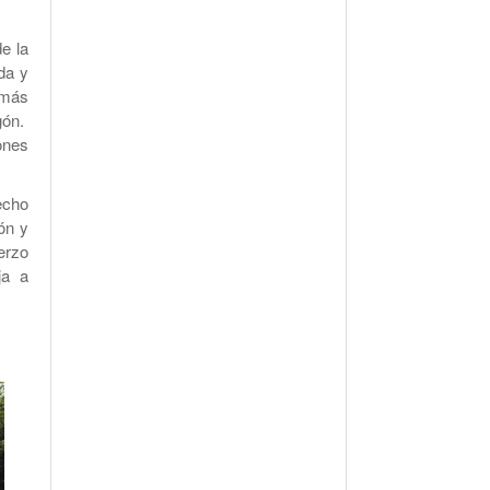
e la
da y
emás
gón.
ones
echo
ón y
erzo
ja a