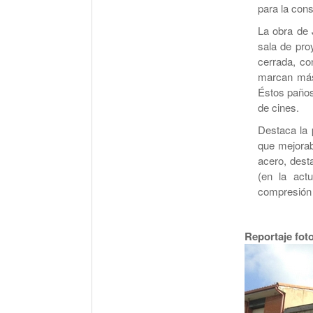
para la cons
La obra de 
sala de pro
cerrada, co
marcan más 
Éstos paños
de cines.
Destaca la p
que mejorab
acero, dest
(en la act
compresión 
Reportaje fot