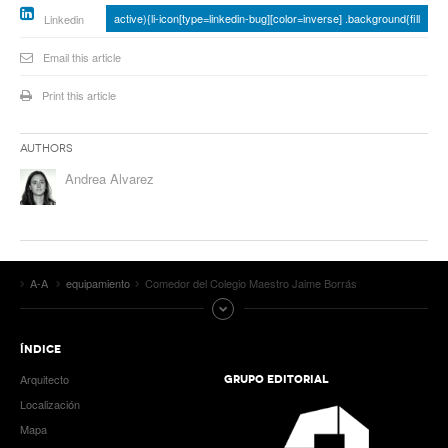
active){li-icon[type=linkedin-bug][color=inverse] .background{fill
Linkedin
Email this article
Print this article
Authors
Andrea Alvarez
A-A
equipamiento
Comedor del Colegio Maestro Jaime Borrás
ÍNDICE
Arquitecto
GRUPO EDITORIAL
Localización
Mapa