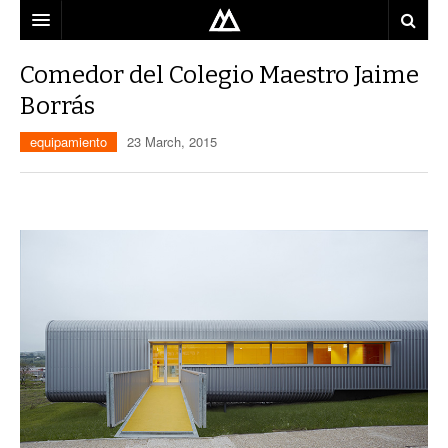
ARQUITECTO
Comedor del Colegio Maestro Jaime
Borrás
LOCALIZACIÓN
equipamiento
23 March, 2015
MAPA
USO
EQUIPO
BLOG
CONTACTO