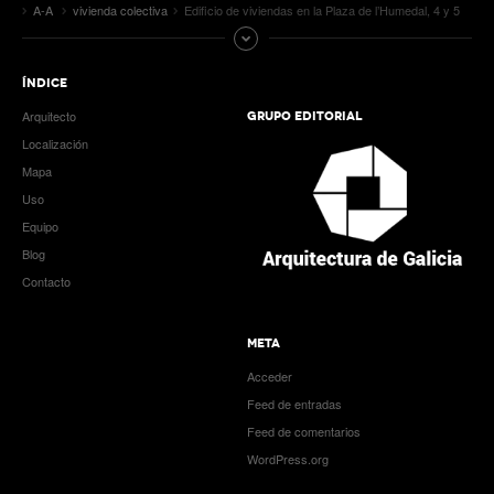
A-A
vivienda colectiva
Edificio de viviendas en la Plaza de l’Humedal, 4 y 5
ÍNDICE
Arquitecto
GRUPO EDITORIAL
Localización
Mapa
Uso
Equipo
Blog
Contacto
META
Acceder
Feed de entradas
Feed de comentarios
WordPress.org