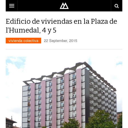
ARQUITECTO
Edificio de viviendas en la Plaza de
l’Humedal, 4 y 5
LOCALIZACIÓN
vivienda colectiva
22 September, 2015
MAPA
USO
EQUIPO
BLOG
CONTACTO