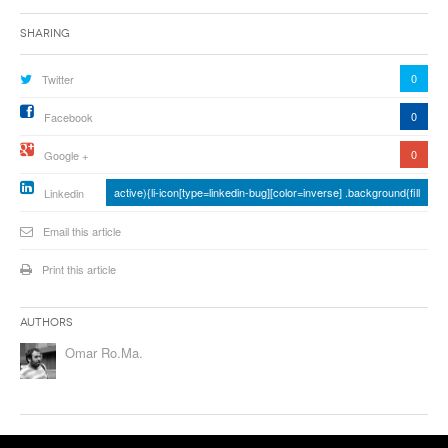
Sharing
0
Twitter
0
Facebook
0
Google +
active){li-icon[type=linkedin-bug][color=inverse] .background{fill
Linkedin
Email this article
Print this article
Authors
Omar Ro.Ma.