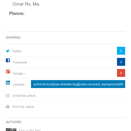
Omar Ro. Ma.
Planos:
Sharing
0
Twitter
0
Facebook
0
Google +
active){li-icon[type=linkedin-bug][color=inverse] .background{fill
Linkedin
Email this article
Print this article
Authors
Omar Ro.Ma.