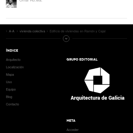
A-A
vivienda colectiva
Edificio de viviendas en Ramón y Cajal
ÍNDICE
Arquitecto
GRUPO EDITORIAL
Localización
Mapa
Uso
Equipo
Blog
Contacto
META
Acceder