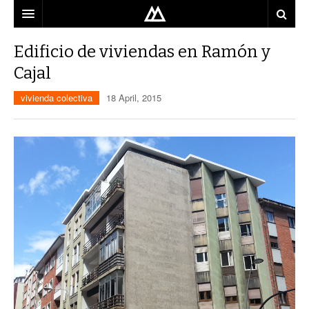
ARQUITECTO
Edificio de viviendas en Ramón y
Cajal
LOCALIZACIÓN
vivienda colectiva
18 April, 2015
MAPA
USO
EQUIPO
BLOG
CONTACTO