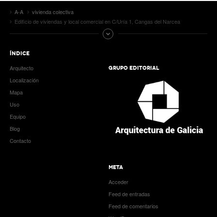
A-A
vivienda colectiva
Edificio de viviendas y local comercial en C/Uría 1, Cangas del Narcea
ÍNDICE
Arquitecto
GRUPO EDITORIAL
Localización
Mapa
Uso
Equipo
Blog
Contacto
META
Acceder
Feed de entradas
Feed de comentarios