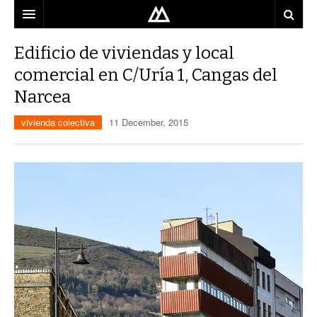
ARQUITECTO
Edificio de viviendas y local
comercial en C/Uría 1, Cangas del
LOCALIZACIÓN
Narcea
MAPA
vivienda colectiva
11 December, 2015
USO
EQUIPO
BLOG
CONTACTO