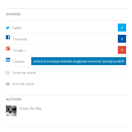
Sharing
0
Twitter
0
Facebook
0
Google +
active){li-icon[type=linkedin-bug][color=inverse] .background{fill
Linkedin
Email this article
Print this article
Authors
Omar Ro.Ma.