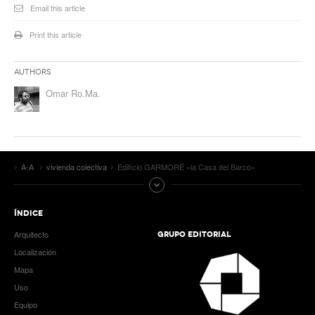
Email this article
Print this article
Authors
Omar Ro.Ma.
A-A
vivienda colectiva
Edificio GARMORÉ «la Casa del Barco»
ÍNDICE
Arquitecto
GRUPO EDITORIAL
Localización
Mapa
Uso
Equipo