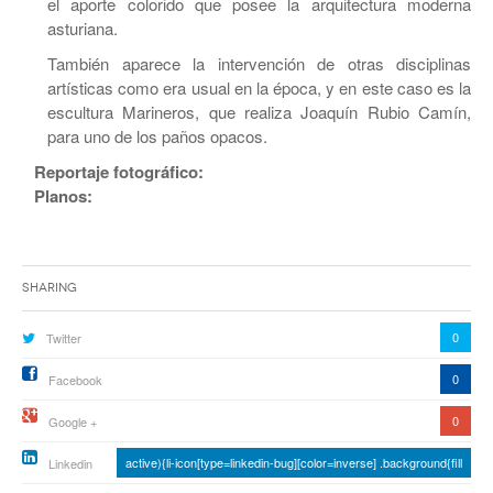
el aporte colorido que posee la arquitectura moderna
asturiana.
También aparece la intervención de otras disciplinas
artísticas como era usual en la época, y en este caso es la
escultura Marineros, que realiza Joaquín Rubio Camín,
para uno de los paños opacos.
Reportaje fotográfico:
Planos:
Sharing
0
Twitter
0
Facebook
0
Google +
active){li-icon[type=linkedin-bug][color=inverse] .background{fill
Linkedin