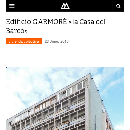
ARQUITECTO
Edificio GARMORÉ «la Casa del
Barco»
LOCALIZACIÓN
vivienda colectiva
23 June, 2015
MAPA
USO
EQUIPO
BLOG
CONTACTO