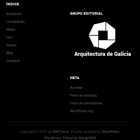
ÍNDICE
Arquitecto
GRUPO EDITORIAL
Localización
Mapa
Uso
Equipo
Blog
Contacto
META
Acceder
Feed de entradas
Feed de comentarios
WordPress.org
Copyright © 2020 by
DW Focus
. Proudly powered by
WordPress
WordPress Theme by DesignWall