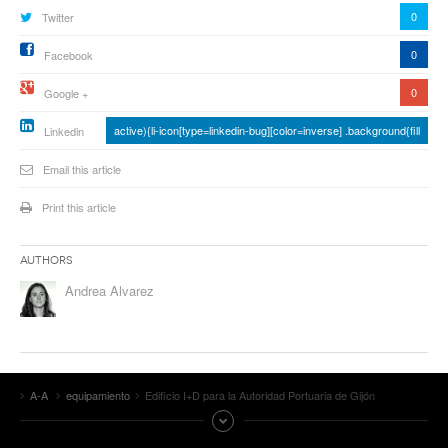
0
Twitter
0
Facebook
0
Google +
active){li-icon[type=linkedin-bug][color=inverse] .background{fill
Linkedin
Email this article
Print this article
Authors
Andrea Alvarez
A-A
equipamiento
Edificio I+D para la Autoridad Portuaria de Gijón