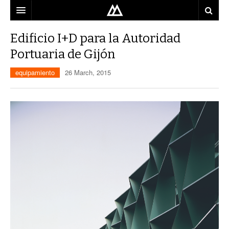
ARQUITECTO
Edificio I+D para la Autoridad
Portuaria de Gijón
LOCALIZACIÓN
equipamiento
26 March, 2015
MAPA
USO
EQUIPO
BLOG
CONTACTO