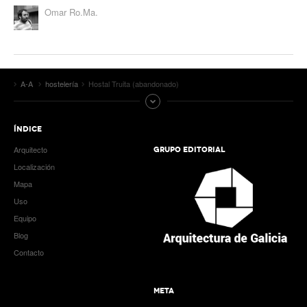
Omar Ro.Ma.
A-A
hostelería
Hostal Truita (abandonado)
ÍNDICE
Arquitecto
GRUPO EDITORIAL
Localización
Mapa
Uso
Equipo
Blog
Contacto
META