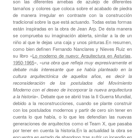
son las diferentes amebas de azulejo de diferentes
tamaños y colores que coloca sobre el acabado de piedra
de manera irregular en contraste con la construcción
tradicional sobre la que está actuando. Todas estas formas
están inspiradas en la obra de Jean Arp. De ésta manera
se comprueba su imaginación abierta, similar a la de un
niño al que le dejas una caja y unos pinturas.En resumen,
como bien definen Fernando Nanclares y Nieves Ruiz en
su libro «
Lo moderno de nuevo: Arquitectura en Asturias,
1950-1965
«, «
una obra que refleja muy expresivamente el
debate más interesante que se había planteado en la
cultura arquitectónica de aquellos años, es decir la
reconsideración de los postulados del Movimiento
Moderno con el deseo de incorporar la nueva arquitectura
a la historia
«. Debate que se abrió tras la II Guerra Mundial,
debido a la reconstrucciones, cuando se plante construir
con los postulados modernos y partir de cero sin tener en
cuenta lo que había, o lo que les defendían las nuevas
generaciones de arquitectos como el Team X, que pasaba
por tener en cuenta la historia.En la actualidad la obra se
encuentra en estado de abandono tras sufrir un incendio en