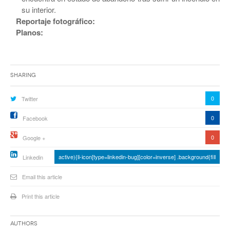
su interior.
Reportaje fotográfico:
Planos:
Sharing
0
Twitter
0
Facebook
0
Google +
active){li-icon[type=linkedin-bug][color=inverse] .background{fill
Linkedin
Email this article
Print this article
Authors