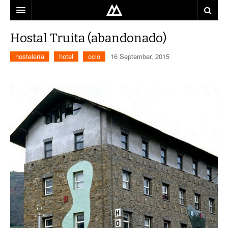
ARQUITECTO
Hostal Truita (abandonado)
LOCALIZACIÓN
hostelería
hotel
ocio
16 September, 2015
MAPA
USO
EQUIPO
BLOG
CONTACTO