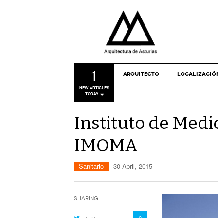
1
ARQUITECTO
LOCALIZACIÓ
NEW ARTICLES
TODAY
Instituto de Medi
IMOMA
Sanitario
30 April, 2015
Sharing
0