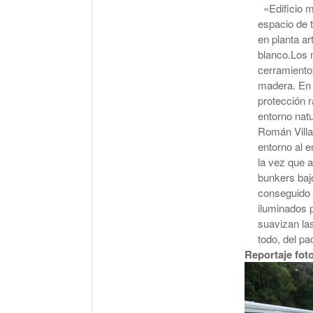
«Edificio m
espacio de t
en planta ar
blanco.Los 
cerramientos
madera. En s
protección r
entorno natu
Román Villas
entorno al e
la vez que 
bunkers bajo
conseguido 
iluminados 
suavizan la
todo, del p
Reportaje fot