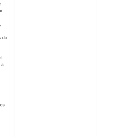
n
ar
,
s de
l
l
 a
s
e
.es