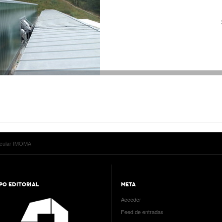
lecular IMOMA
PO EDITORIAL
META
Acceder
Feed de entradas