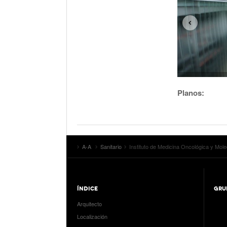
Planos:
A-A
Sanitario
Instituto de Medicina Oncológica y Mo
ÍNDICE
GRU
Arquitecto
Localización