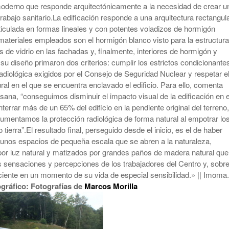
oderno que responde arquitectónicamente a la necesidad de crear u
rabajo sanitario.La edificación responde a una arquitectura rectangul
ticulada en formas lineales y con potentes voladizos de hormigón
materiales empleados son el hormigón blanco visto para la estructura
 de vidrio en las fachadas y, finalmente, interiores de hormigón y
u diseño primaron dos criterios: cumplir los estrictos condicionante
adiológica exigidos por el Consejo de Seguridad Nuclear y respetar e
ral en el que se encuentra enclavado el edificio. Para ello, comenta
ana, “conseguimos disminuir el impacto visual de la edificación en e
nterrar más de un 65% del edificio en la pendiente original del terreno,
aumentamos la protección radiológica de forma natural al empotrar lo
 tierra”.El resultado final, perseguido desde el inicio, es el de haber
unos espacios de pequeña escala que se abren a la naturaleza,
por luz natural y matizados por grandes paños de madera natural que
s sensaciones y percepciones de los trabajadores del Centro y, sobr
aciente en un momento de su vida de especial sensibilidad.» || Imoma
ográfico: Fotografías de
Marcos Morilla