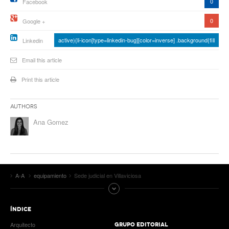
0
Facebook
0
Google +
active){li-icon[type=linkedin-bug][color=inverse] .background{fill
Linkedin
Email this article
Print this article
Authors
Ana Gomez
A-A
equipamiento
Sede judicial en Villaviciosa
ÍNDICE
Arquitecto
GRUPO EDITORIAL