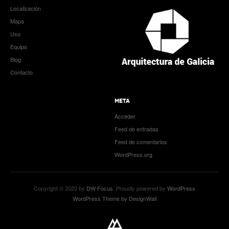
Localización
Mapa
Uso
Equipo
Blog
Contacto
META
Acceder
Feed de entradas
Feed de comentarios
WordPress.org
Copyright © 2020 by
DW Focus
. Proudly powered by
WordPress
WordPress Theme by DesignWall