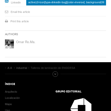
active){li-icon[type=linkedin-bug][color=inverse] .background{fill
Linkedin
Email this article
Print this article
Authors
Omar Ro.Ma.
A-A
industrial
Talleres de laminación de ENSIDESA
ÍNDICE
Arquitecto
GRUPO EDITORIAL
Localización
Mapa
Uso