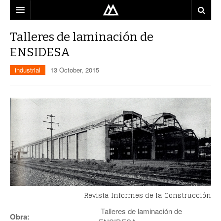
ARQUITECTO
Talleres de laminación de
ENSIDESA
LOCALIZACIÓN
industrial
13 October, 2015
MAPA
USO
EQUIPO
BLOG
CONTACTO
Revista Informes de la Construcción
Talleres de laminación de
Obra: