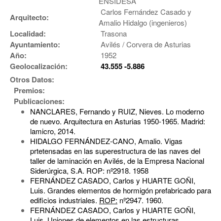
ENSIDESA
Carlos Fernández Casado y
Arquitecto:
Amalio Hidalgo (ingenieros)
Localidad:
Trasona
Ayuntamiento:
Avilés / Corvera de Asturias
Año:
1952
Geolocalización:
43.555 -5.886
Otros Datos:
Premios:
Publicaciones:
NANCLARES, Fernando y RUIZ, Nieves. Lo moderno
de nuevo. Arquitectura en Asturias 1950-1965. Madrid:
lamicro, 2014.
HIDALGO FERNÁNDEZ-CANO, Amalio. Vigas
prtetensadas en las superestructura de las naves del
taller de laminación en Avilés, de la Empresa Nacional
Siderúrgica, S.A. ROP: nº2918. 1958
FERNÁNDEZ CASADO, Carlos y HUARTE GOÑI,
Luis. Grandes elementos de hormigón prefabricado para
edificios industriales.
ROP:
nº2947. 1960.
FERNÁNDEZ CASADO, Carlos y HUARTE GOÑI,
Luis. Uniones de elementos en las estructuras