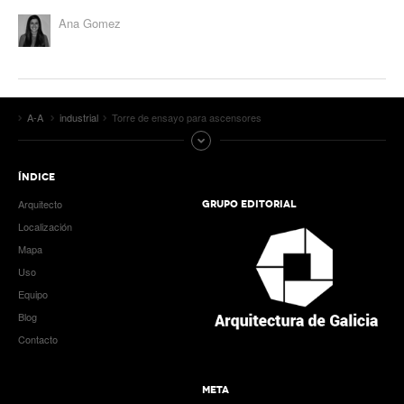
Ana Gomez
A-A
industrial
Torre de ensayo para ascensores
ÍNDICE
Arquitecto
GRUPO EDITORIAL
Localización
Mapa
Uso
Equipo
Blog
Contacto
META