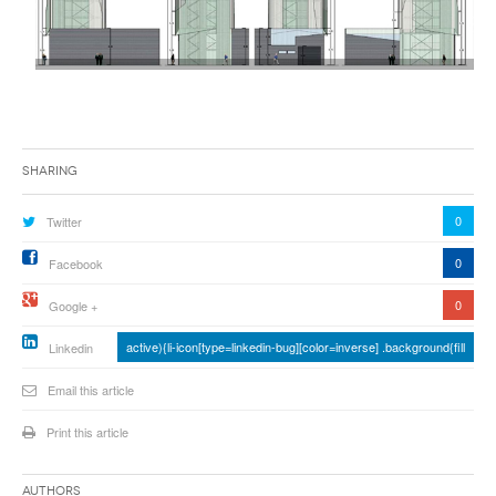
Sharing
0
Twitter
0
Facebook
0
Google +
active){li-icon[type=linkedin-bug][color=inverse] .background{fill
Linkedin
Email this article
Print this article
Authors