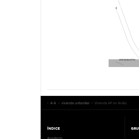
A-A
vivienda unifamiliar
Vivienda AP en Avilés
ÍNDICE
GRU
Arquitecto