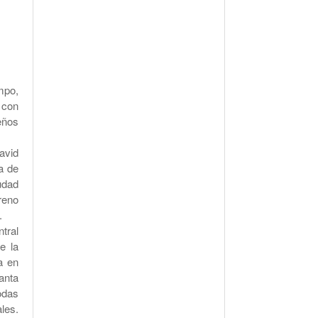
mpo,
 con
eños
avid
a de
udad
reno
.
tral
e la
a en
anta
odas
les.