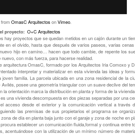
from
OmasC Arquitectos
on
Vimeo
.
el proyecto:
O+C Arquitectos
s hay proyectos que se quedan metidos en un cajón durante un tie
te en el olvido, hasta que después de varios paseos, varias cenas
nuevo hijo en camino… hacen que todo cambie, de repente los su
 nuevo, con más fuerza, para hacerse realidad.
de arquitectura OmasC, formado por los Arquitectos Iria Comoxo y D
tentado interpretar y materializar en esta vivienda las ideas y form
a joven familia. La parcela ubicada en una zona residencial de la ci
 Avilés, posee una geometría triangular con un suave declive del ter
n la orientación marca la distribución en planta y forma de la vivienda
o es una vivienda descompuesta en dos piezas separadas por una cen
l acceso desde el exterior y la comunicación vertical a través d
iguiendo las premisas de sus propietarios el programa se organiz
 zona de día en planta baja junto con el garaje y zona de noche en pl
 procura establecer un comunicación fluida,formal y continua entre t
as, acentuándose con la utilización de un mínimo número de materia