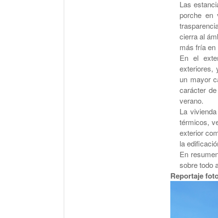
Las estanci
porche en 
trasparenci
cierra al ám
más fría en 
En el exte
exteriores,
un mayor ca
carácter de
verano.
La vivienda
térmicos, ve
exterior com
la edificació
En resumen 
sobre todo a
Reportaje fot