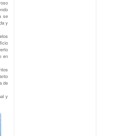
roso
endo
a se
da y
elos
icio
erto
o en
ntos
anto
a de
al y