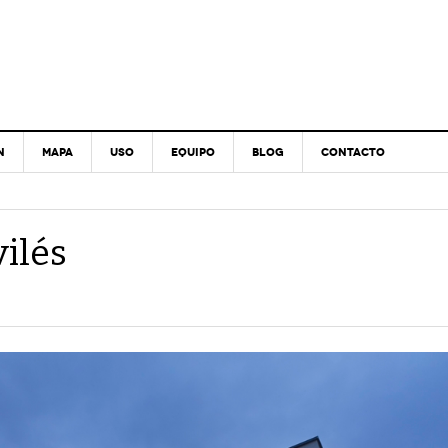
N
MAPA
USO
EQUIPO
BLOG
CONTACTO
ilés