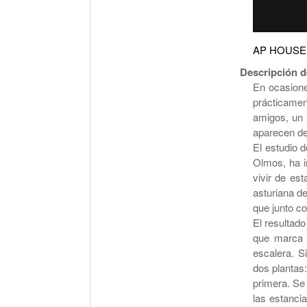
AP HOUSE
Descripción d
En ocasione
prácticamen
amigos, un 
aparecen de
El estudio 
Olmos, ha in
vivir de est
asturiana de
que junto co
El resultad
que marca e
escalera. S
dos plantas:
primera. Se
las estanci