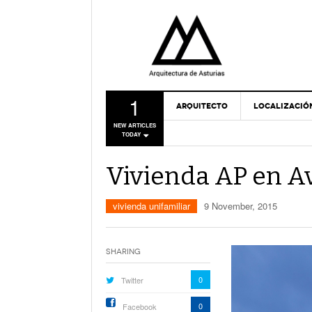
1
ARQUITECTO
LOCALIZACIÓ
NEW ARTICLES
TODAY
Vivienda AP en Av
vivienda unifamiliar
9 November, 2015
Sharing
0
Twitter
0
Facebook