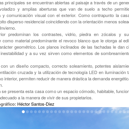
as principales se encuentran abiertas al paisaje a través de un gene
voladizo y amplias aberturas que van de suelo a techo permiti
a y comunicación visual con el exterior. Como contrapunto la cas
bito disperso residencial coincidiendo con la orientación menos solea
Invierno.
rior predominan los contrastes, vidrio, piedra en zócalos y su
 y como material predominante el revoco blanco que le otorga al edif
rácter geométrico. Los planos inclinados de las fachadas le dan ci
 inestabilidad y a su vez sirven como elementos de sombreamient
 con un diseño compacto, correcto soleamiento, potentes aislamie
ntilación cruzada y la utilización de tecnología LED en iluminación t
o interior, permiten reducir de manera drástica la demanda energétic
n.
se presenta esta casa como un espacio cómodo, habitable, funcion
decuado a la manera de vivir de sus propietarios.
ográfico:
Héctor Santos-Diez