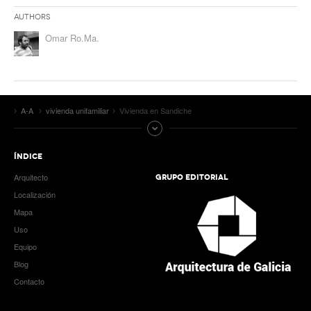
Authors
Omar Ro.Ma.
A-A
vivienda unifamiliar
Vivienda en Sandiche
ÍNDICE
Arquitecto
GRUPO EDITORIAL
Localización
Mapa
Uso
Equipo
Blog
Contacto