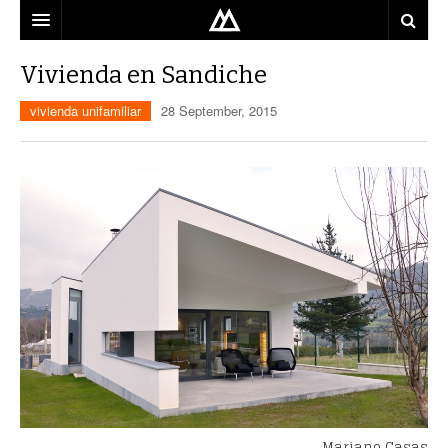
ARQUITECTO
Vivienda en Sandiche
LOCALIZACIÓN
vivienda unifamiliar
28 September, 2015
MAPA
USO
EQUIPO
BLOG
CONTACTO
Mariano Casas