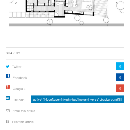
Sharing
0
Twitter
0
Facebook
0
Google +
active){li-icon[type=linkedin-bug][color=inverse] .background{fill
Linkedin
Email this article
Print this article