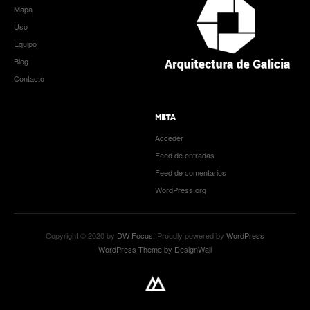
Mapa
Uso
Equipo
Blog
Contacto
META
Acceder
Feed de entradas
Feed de comentarios
WordPress.org
Copyright © 2020 by
DW Focus
. Proudly powered by
WordPress
WordPress Theme by DesignWall