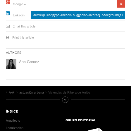
0
Google +
active){li-icon[type=linkedin-bug][color=inverse] .background{fill
Linkedin
Email this article
Print this article
Authors
Ana Gomez
A-A
actuación urbana
Viviendas de Ribera de Arriba
ÍNDICE
Arquitecto
GRUPO EDITORIAL
Localización