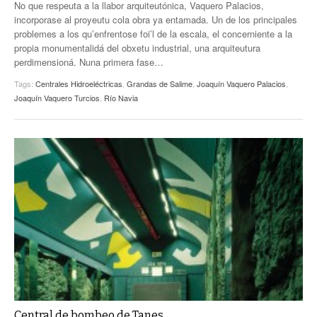
No que respeuta a la llabor arquiteutónica, Vaquero Palacios,
incorporase al proyeutu cola obra ya entamada. Un de los principales
problemes a los qu’enfrentose foi’l de la escala, el concerniente a la
propia monumentalidá del obxetu industrial, una arquiteutura
perdimensioná. Nuna primera fase…
Tags:
Centrales Hidroeléctricas
,
Grandas de Salime
,
Joaquín Vaquero Palacios
,
Joaquín Vaquero Turcios
,
Río Navia
Central de bombeo de Tanes