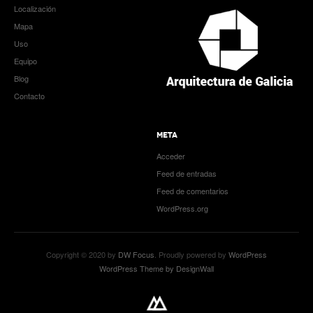
Localización
Mapa
Uso
Equipo
Blog
Contacto
META
Acceder
Feed de entradas
Feed de comentarios
WordPress.org
Copyright © 2020 by
DW Focus
. Proudly powered by
WordPress
WordPress Theme by DesignWall