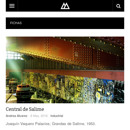
ARQUITECTO
FICHAS
LOCALIZACIÓN
MAPA
USO
EQUIPO
BLOG
CONTACTO
Central de Salime
Andrea Alvarez
- 6 May, 2016 -
industrial
Joaquín Vaquero Palacios; Grandas de Salime, 1953.