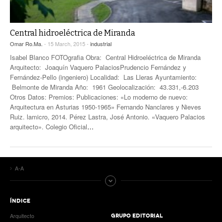
Central hidroeléctrica de Miranda
Omar Ro.Ma.
- 15 March, 2015 -
industrial
Isabel Blanco FOTOgrafia Obra: Central Hidroeléctrica de Miranda
Arquitecto: Joaquín Vaquero PalaciosPrudencio Fernández y
Fernández-Pello (ingeniero) Localidad: Las Lleras Ayuntamiento:
Belmonte de Miranda Año: 1961 Geolocalización: 43.331,-6.203
Otros Datos: Premios: Publicaciones: «Lo moderno de nuevo:
Arquitectura en Asturias 1950-1965» Fernando Nanclares y Nieves
Ruiz. lamicro, 2014. Pérez Lastra, José Antonio. «Vaquero Palacios
arquitecto». Colegio Oficial
…
A-A
ÍNDICE
Arquitecto
GRUPO EDITORIAL