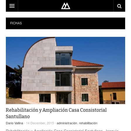
ARQUITECTO
FICHAS
LOCALIZACIÓN
MAPA
USO
EQUIPO
BLOG
CONTACTO
Rehabilitación y Ampliación Casa Consistorial
Santullano
Dario Vallina
- 14 December, 2015 -
administración
,
rehabilitación
Rehabilitación y Ampliación Casa Consistorial Santullano. Joaquín