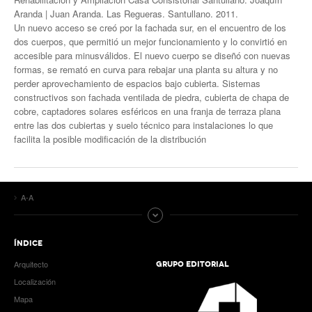
Aranda | Juan Aranda. Las Regueras. Santullano. 2011.
Un nuevo acceso se creó por la fachada sur, en el encuentro de los
dos cuerpos, que permitió un mejor funcionamiento y lo convirtió en
accesible para minusválidos. El nuevo cuerpo se diseñó con nuevas
formas, se remató en curva para rebajar una planta su altura y no
perder aprovechamiento de espacios bajo cubierta. Sistemas
constructivos son fachada ventilada de piedra, cubierta de chapa de
cobre, captadores solares esféricos en una franja de terraza plana
entre las dos cubiertas y suelo técnico para instalaciones lo que
facilita la posible modificación de la distribución
A-A
ÍNDICE
Arquitecto
GRUPO EDITORIAL
Localización
Mapa