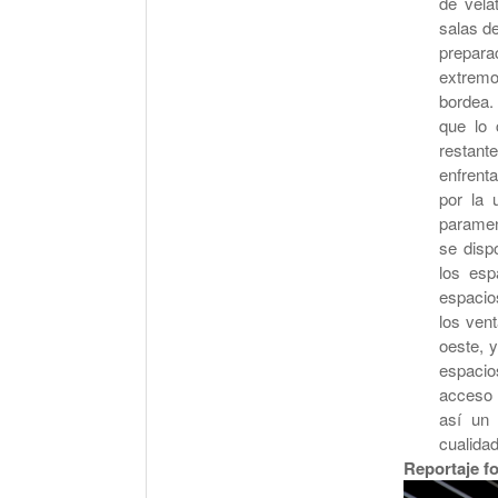
de vela
salas de
prepara
extremo 
bordea.
que lo 
restant
enfrenta
por la 
paramen
se disp
los esp
espacios
los vent
oeste, y
espacio
acceso 
así un 
cualidad
Reportaje f