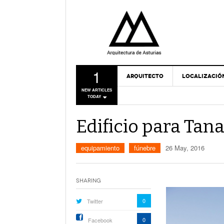
1
ARQUITECTO
LOCALIZACIÓ
NEW ARTICLES
TODAY
Edificio para Tan
equipamiento
fúnebre
26 May, 2016
Sharing
0
Twitter
0
Facebook