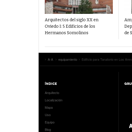
Arquitectos del siglo XX en
Amp
Oviedo I: 5 Edificios de los
Dep
Hermanos Somolinos
de 
A-A
equipamiento
Edificio para Tanatorio en Los Aren
ÍNDICE
GRU
Arquitecto
Localización
Mapa
Uso
Equipo
Blog