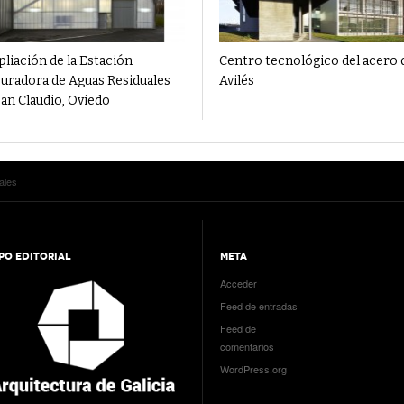
liación de la Estación
Centro tecnológico del acero 
uradora de Aguas Residuales
Avilés
San Claudio, Oviedo
ales
PO EDITORIAL
META
Acceder
Feed de entradas
Feed de
comentarios
WordPress.org