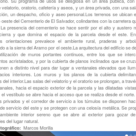
torio. Su programa de usos se desglosa en un área pública, con
 velatorio, oratorio, cafetería y aseos, y un área privada, con una sa
ción, un despacho, oficio y aseo personal.Los terrenos se ubican e
oeste del Cementerio de El Salvador, colindantes con la carretera qu
 La presencia del cementerio se hace sentir por el alto y austero 
cierra y que domina el espacio de la parcela desde el este. En
es orientaciones prevalece el ambiente rural, praderas y arbol
do a la sierra del Aramo por el oeste.La arquitectura del edificio se d
utilización de muros portantes continuos, entre los que se interc
tos acristalados, y por la cubierta de planos inclinados que se cruz
onen a distinto nivel para dar lugar a ventanales elevados que ilum
acios interiores. Los muros y los planos de la cubierta delimitan
 del interior.Las salas del velatorio y el oratorio se prolongan, a trav
anales, hacia el espacio exterior de la parcela y las dilatadas vista
 el vestíbulo se abre hacia el acceso que se realiza desde el norte.
s privados y el corredor de servicio a los túmulos se disponen haci
de servicio del este y se protegen con una celosía metálica. Se prop
ambiente interior sereno que se abre al exterior para gozar de
es del lugar natural.
otográfico:
Marcos Morilla