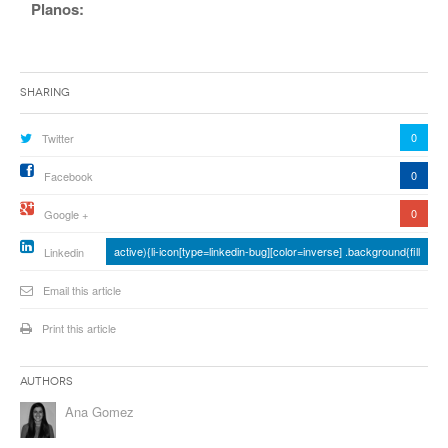
Planos:
Sharing
0
Twitter
0
Facebook
0
Google +
active){li-icon[type=linkedin-bug][color=inverse] .background{fill
Linkedin
Email this article
Print this article
Authors
Ana Gomez