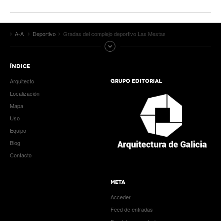
A-A
Deportivo
Gradas del complejo deportivo Las Mestas
ÍNDICE
Arquitecto
GRUPO EDITORIAL
Localización
Mapa
Uso
Equipo
Blog
Contacto
META
Acceder
Feed de entradas