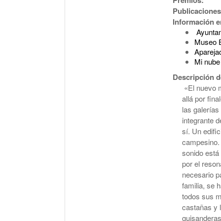
Publicaciones
Información en
Ayuntam
Museo E
Apareja
Mi nube 
Descripción d
«El nuevo m
allá por fin
las galerías
integrante d
sí. Un edifi
campesino. L
sonido está
por el reso
necesario pa
familia, se 
todos sus mi
castañas y 
guisanderas