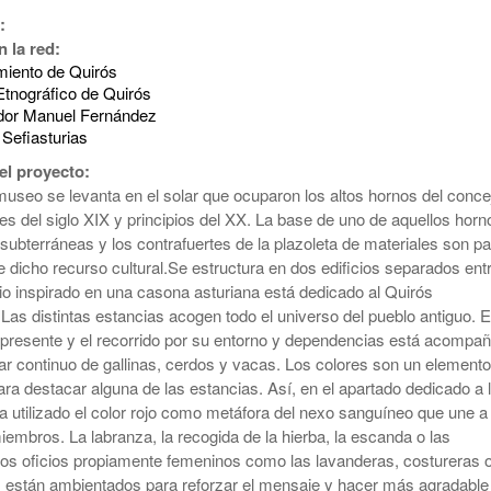
:
 la red:
iento de Quirós
tnográfico de Quirós
dor Manuel Fernández
Sefiasturias
el proyecto:
useo se levanta en el solar que ocuparon los altos hornos del conce
ales del siglo XIX y principios del XX. La base de uno de aquellos horn
 subterráneas y los contrafuertes de la plazoleta de materiales son pa
e dicho recurso cultural.Se estructura en dos edificios separados ent
cio inspirado en una casona asturiana está dedicado al Quirós
as distintas estancias acogen todo el universo del pueblo antiguo. E
 presente y el recorrido por su entorno y dependencias está acompa
nar continuo de gallinas, cerdos y vacas. Los colores son un elemento
ra destacar alguna de las estancias. Así, en el apartado dedicado a 
ha utilizado el color rojo como metáfora del nexo sanguíneo que une a
embros. La labranza, la recogida de la hierba, la escanda o las
los oficios propiamente femeninos como las lavanderas, costureras 
 están ambientados para reforzar el mensaje y hacer más agradable 