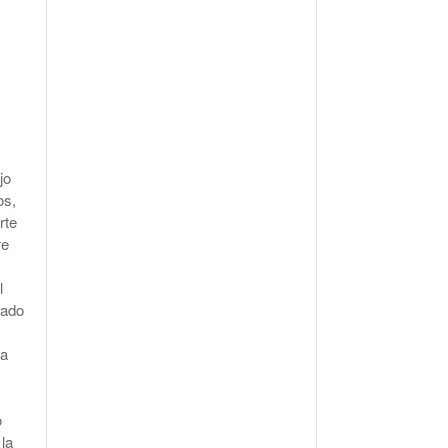
jo
os,
rte
re
l
ñado
la
o
la