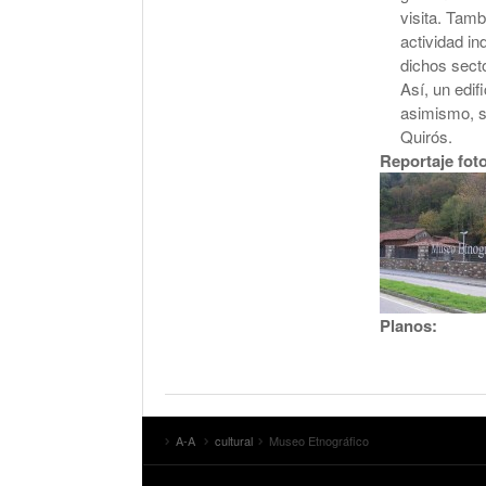
visita. Tamb
actividad in
dichos sect
Así, un edif
asimismo, se
Quirós.
Reportaje fot
Planos:
A-A
cultural
Museo Etnográfico