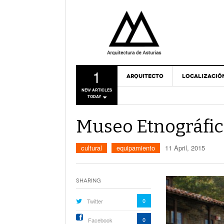
1
ARQUITECTO
LOCALIZACIÓ
NEW ARTICLES
TODAY
Museo Etnográfi
cultural
equipamiento
11 April, 2015
Sharing
0
Twitter
0
Facebook