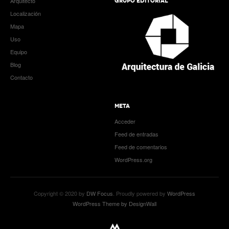
Arquitecto
GRUPO EDITORIAL
Localización
Mapa
Uso
Equipo
Blog
Contacto
META
Acceder
Feed de entradas
Feed de comentarios
WordPress.org
Copyright © 2020 by
DW Focus
. Proudly powered by
WordPress
WordPress Theme by DesignWall