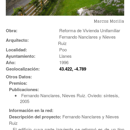
Marcos Morilla
Obra:
Reforma de Vivienda Unifamiliar
Fernando Nanclares y Nieves
Arquitecto:
Ruiz
Localidad:
Poo
Ayuntamiento:
Llanes
Año:
1996
Geolocalización:
43.422, -4.789
Otros Datos:
Premios:
Publicaciones:
Fernando Nanclares, Nieves Ruiz. Oviedo: sintesis,
2005
Información en la red:
Descripción del proyecto:
Fernando Nanclares y Nieves
Ruiz
El edificio cuya parte izquierda se reformó es de un tipo