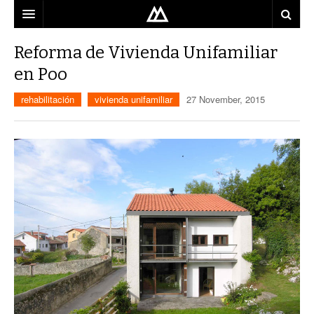
ARQUITECTO
Reforma de Vivienda Unifamiliar
en Poo
LOCALIZACIÓN
rehabilitación
vivienda unifamiliar
27 November, 2015
MAPA
USO
EQUIPO
BLOG
CONTACTO