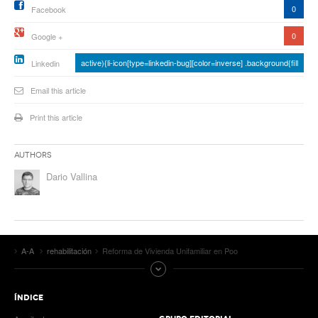
0
Facebook
0
Google +
active){li-icon[type=linkedin-bug][color=inverse] .background{fill
Linkedin
Email this article
Print this article
Authors
Dario Vallina
A-A
rehabilitación
Reforma de Vivienda Unifamiliar en Poo
ÍNDICE