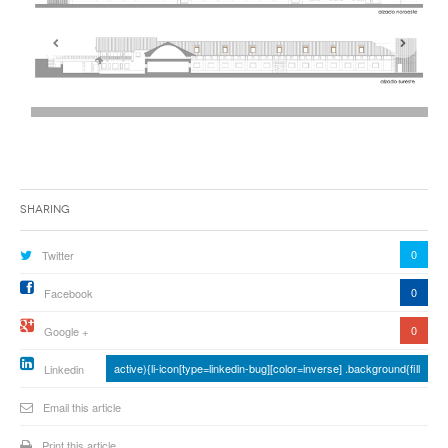
Sharing
0
Twitter
0
Facebook
0
Google +
active){li-icon[type=linkedin-bug][color=inverse] .background{fill
Linkedin
Email this article
Print this article