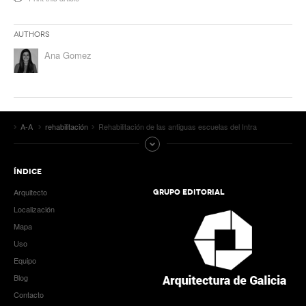
Authors
Ana Gomez
A-A
rehabilitación
Rehabilitación de las antiguas escuelas del Intra
ÍNDICE
Arquitecto
GRUPO EDITORIAL
Localización
Mapa
Uso
Equipo
Blog
Contacto