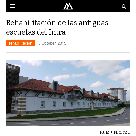
ARQUITECTO
Rehabilitación de las antiguas
escuelas del Intra
LOCALIZACIÓN
rehabilitación
5 October, 2015
MAPA
USO
EQUIPO
BLOG
CONTACTO
Ruiz + Nicieza