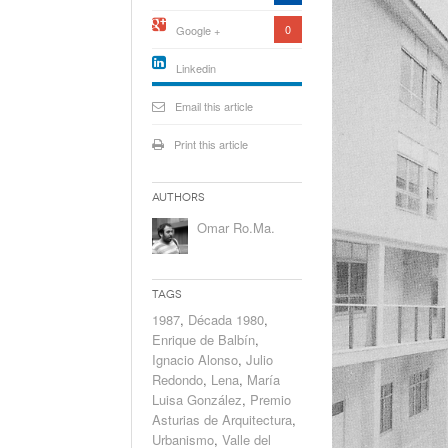
0
Google +
Linkedin
active){li-
icon[type=linkedin-bug]
Email this article
[color=inverse]
.background{fill
Print this article
Authors
Omar Ro.Ma.
Tags
1987
,
Década 1980
,
Enrique de Balbín
,
Ignacio Alonso
,
Julio
Redondo
,
Lena
,
María
Luisa González
,
Premio
Asturias de Arquitectura
,
Urbanismo
,
Valle del