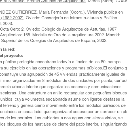
 Aniversario: Premio Asturias de Arquitectura
. Meres (Siero): COAA
DEZ GUTIÉRREZ, María Fernanda (Coord.).
Vivienda pública en
s (1982-2002)
. Oviedo: Conserjería de Infraestructuras y Política
al, 2003.
 Cota Cero: 2
. Oviedo: Colegio de Arquitectos de Asturias, 1987
Arquitectos: 165. Medalla de Oro de la arquitectura 2002. Madrid:
 Superior de los Colegios de Arquitectos de España, 2002.
 la red:
el proyecto:
a pública protegida encontraba todavía a finales de los 80, campo
a su ejercicio en las operaciones y programas públicos.El conjunto 
constituye una agrupación de 45 viviendas prácticamente iguales de
nimo, organizadas en 8 módulos de dos unidades por planta, cerra
arcela urbana interior que organiza los accesos y comunicaciones
-escaleras-.Una estructura en anillo rectangular con pequeños bloque
s unidos, cuya volumetría escalonada asume con ligeros desfases la
el terreno y genera cierto movimiento entre los módulos pareados de
fenciados en cada lado, que organiza el acceso por un corredor en pl
es de los portales. Las cubiertas a dos aguas con aleros vistos, se
os bloques de los hastiales de cierre del patio interior, singularizando