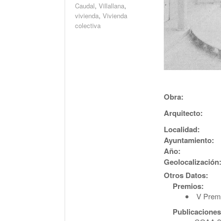
Caudal
,
Villallana
,
vivienda
,
Vivienda
colectiva
Obra:
Arquitecto:
Localidad:
Ayuntamiento:
Año:
Geolocalización
Otros Datos:
Premios:
V Premi
Publicaciones