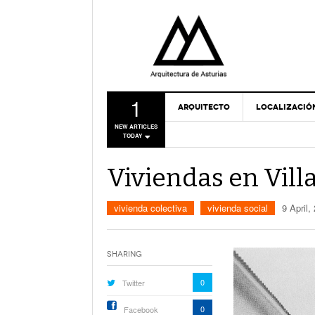
1
ARQUITECTO
LOCALIZACIÓ
NEW ARTICLES
TODAY
Viviendas en Vill
vivienda colectiva
vivienda social
9 April,
Sharing
0
Twitter
0
Facebook