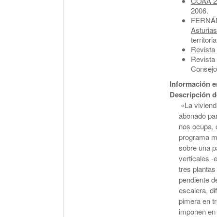
COAA 25
2006.
FERNÁN
Asturia
territori
Revista
Revista 
Consejo
Información en
Descripción d
«La viviend
abonado par
nos ocupa, 
programa mí
sobre una p
verticales 
tres planta
pendiente d
escalera, di
pimera en tr
imponen en l