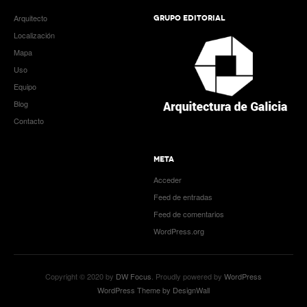
Arquitecto
GRUPO EDITORIAL
Localización
Mapa
Uso
Equipo
Blog
Contacto
META
Acceder
Feed de entradas
Feed de comentarios
WordPress.org
Copyright © 2020 by
DW Focus
. Proudly powered by
WordPress
WordPress Theme by DesignWall