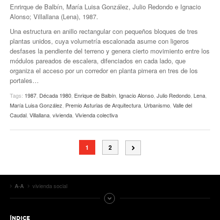
Enrirque de Balbín, María Luisa González, Julio Redondo e Ignacio
Alonso; Villallana (Lena), 1987.
Una estructura en anillo rectangular con pequeños bloques de tres
plantas unidos, cuya volumetría escalonada asume con ligeros
desfases la pendiente del terreno y genera cierto movimiento entre los
módulos pareados de escalera, difenciados en cada lado, que
organiza el acceso por un corredor en planta pimera en tres de los
portales…
Tags:
1987
,
Década 1980
,
Enrique de Balbín
,
Ignacio Alonso
,
Julio Redondo
,
Lena
,
María Luisa González
,
Premio Asturias de Arquitectura
,
Urbanismo
,
Valle del
Caudal
,
Villallana
,
vivienda
,
Vivienda colectiva
1
2
A-A
vivienda social
ÍNDICE