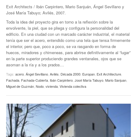
Exit Architects / Ibán Carpintero, Mario Sanjuán, Ángel Sevillano y
José María Tabuyo; Avilés, 2007.
Toda la idea del proyecto gira en torno a la reflexión sobre la
envolvente, la piel, que se pliega y configura la personalidad del
edificio. En una ciudad con un marcado carácter industrial, el material
tenía que ser el acero, entendido como una tela que tensa firmemente
el interior, pero que, poco a poco, se va rasgando en forma de
huecos, miradores y chimeneas, para abrirse definitivamente al “lugar”
en la parte superior produciendo grandes ventanales, ojos que se
asoman a la ría y a los prados…
Tags:
acero
,
Ángel Sevillano
,
Avilés
,
Década 2000
,
Europan
,
Exit Architecture
,
Fachada
,
Fachada-Cubierta
,
Ibán Carpintero
,
José María Tabuyo
,
Mario Sanjuan
,
Miguel de Guzmán
,
Nodo
,
vivienda
,
Vivienda colectiva