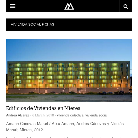
ARQUITECTO
VIVIENDA SOCIAL
FICHAS
LOCALIZACIÓN
MAPA
USO
EQUIPO
BLOG
CONTACTO
Edificios de Viviendas en Mieres
Andrea Alvarez
- 6 March, 2018 -
vivienda colectiva
,
vivienda social
Amann Canovas Maruri / Atxu Amann, Andrés Cánovas y Nicolás
Maruri; Mieres, 2012.