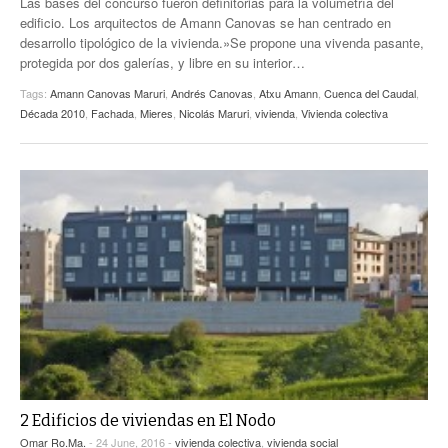
Las bases del concurso fueron definitorias para la volumetría del
edificio. Los arquitectos de Amann Canovas se han centrado en
desarrollo tipológico de la vivienda.»Se propone una vivenda pasante,
protegida por dos galerías, y libre en su interior…
Tags:
Amann Canovas Maruri
,
Andrés Canovas
,
Atxu Amann
,
Cuenca del Caudal
,
Década 2010
,
Fachada
,
Mieres
,
Nicolás Maruri
,
vivienda
,
Vivienda colectiva
2 Edificios de viviendas en El Nodo
Omar Ro.Ma.
- 24 June, 2016 -
vivienda colectiva
,
vivienda social