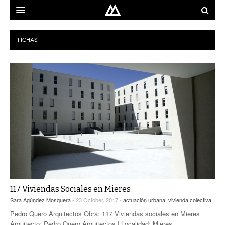
ARQUITECTO
FICHAS
LOCALIZACIÓN
MAPA
USO
EQUIPO
BLOG
CONTACTO
117 Viviendas Sociales en Mieres
Sara Agúndez Mosquera
- 23 October, 2017 -
actuación urbana
,
vivienda colectiva
Pedro Quero Arquitectos Obra: 117 Viviendas sociales en Mieres
Arquitecto: Pedro Quero Arquitectos | Localidad: Mieres