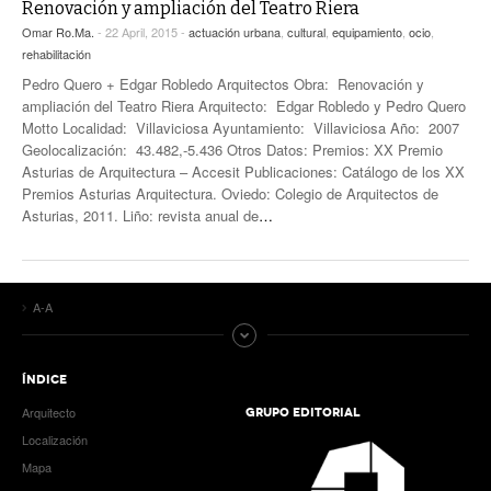
Renovación y ampliación del Teatro Riera
Omar Ro.Ma.
- 22 April, 2015 -
actuación urbana
,
cultural
,
equipamiento
,
ocio
,
rehabilitación
Pedro Quero + Edgar Robledo Arquitectos Obra: Renovación y
ampliación del Teatro Riera Arquitecto: Edgar Robledo y Pedro Quero
Motto Localidad: Villaviciosa Ayuntamiento: Villaviciosa Año: 2007
Geolocalización: 43.482,-5.436 Otros Datos: Premios: XX Premio
Asturias de Arquitectura – Accesit Publicaciones: Catálogo de los XX
Premios Asturias Arquitectura. Oviedo: Colegio de Arquitectos de
Asturias, 2011. Liño: revista anual de
…
A-A
ÍNDICE
Arquitecto
GRUPO EDITORIAL
Localización
Mapa