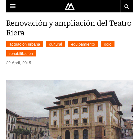
ARQUITECTO
Renovación y ampliación del Teatro
Riera
LOCALIZACIÓN
actuación urbana
cultural
equipamiento
ocio
MAPA
rehabilitación
USO
22 April, 2015
EQUIPO
BLOG
CONTACTO