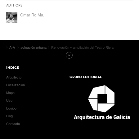
Authors
Omar Ro.Ma.
A-A
actuación urbana
Renovación y ampliación del Teatro Riera
ÍNDICE
Arquitecto
GRUPO EDITORIAL
Localización
Mapa
Uso
Equipo
Blog
Contacto