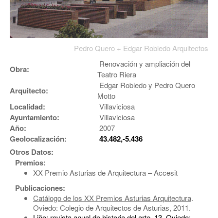
Pedro Quero + Edgar Robledo Arquitectos
Renovación y ampliación del
Obra:
Teatro Riera
Edgar Robledo y Pedro Quero
Arquitecto:
Motto
Localidad:
Villaviciosa
Ayuntamiento:
Villaviciosa
Año:
2007
Geolocalización:
43.482,-5.436
Otros Datos:
Premios:
XX Premio Asturias de Arquitectura – Accesit
Publicaciones:
Catálogo de los XX Premios Asturias Arquitectura
.
Oviedo: Colegio de Arquitectos de Asturias, 2011.
Liño: revista anual de historia del arte. 13
. Oviedo: