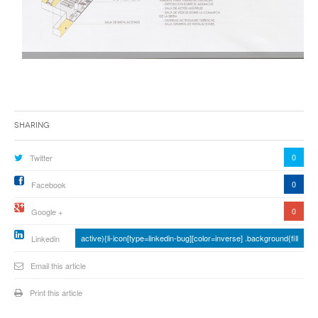
Sharing
0
Twitter
0
Facebook
0
Google +
active){li-icon[type=linkedin-bug][color=inverse] .background{fill
Linkedin
Email this article
Print this article