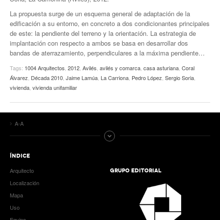
La propuesta surge de un esquema general de adaptación de la
edificación a su entorno, en concreto a dos condicionantes principales
de este: la pendiente del terreno y la orientación. La estrategia de
implantación con respecto a ambos se basa en desarrollar dos
bandas de aterrazamiento, perpendiculares a la máxima pendiente…
Tags:
1004 Arquitectos
,
2012
,
Avilés
,
avilés y comarca
,
casa asturiana
,
Coral
Álvarez
,
Década 2010
,
Jaime Lamúa
,
La Carriona
,
Pedro López
,
Sergio Soria
,
vivienda
,
vivienda unifamiliar
A-A
ÍNDICE
Arquitecto
GRUPO EDITORIAL
Localización
Mapa
Uso
Equipo