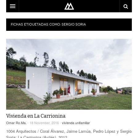
ARQUITECTO
FICHAS ETIQUETADAS COMO:
SERGIO SORIA
LOCALIZACIÓN
MAPA
USO
EQUIPO
BLOG
CONTACTO
Vivienda en La Carrionina
Omar Ro.Ma.
- 18 November, 2016 -
vivienda unifamiliar
1004 Arquitectos / Coral Álvarez, Jaime Lamúa, Pedro López y Sergio
Soria; La Carrionina (Avilés), 2012.