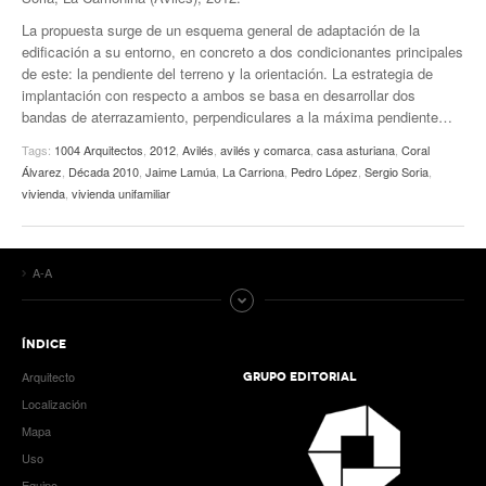
La propuesta surge de un esquema general de adaptación de la
edificación a su entorno, en concreto a dos condicionantes principales
de este: la pendiente del terreno y la orientación. La estrategia de
implantación con respecto a ambos se basa en desarrollar dos
bandas de aterrazamiento, perpendiculares a la máxima pendiente…
Tags:
1004 Arquitectos
,
2012
,
Avilés
,
avilés y comarca
,
casa asturiana
,
Coral
Álvarez
,
Década 2010
,
Jaime Lamúa
,
La Carriona
,
Pedro López
,
Sergio Soria
,
vivienda
,
vivienda unifamiliar
A-A
ÍNDICE
Arquitecto
GRUPO EDITORIAL
Localización
Mapa
Uso
Equipo