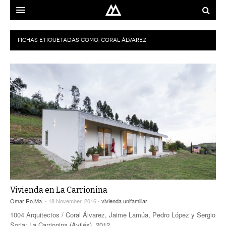
ARQUITECTO
FICHAS ETIQUETADAS COMO:
CORAL ÁLVAREZ
LOCALIZACIÓN
MAPA
USO
EQUIPO
BLOG
CONTACTO
Vivienda en La Carrionina
Omar Ro.Ma.
- 18 November, 2016 -
vivienda unifamiliar
1004 Arquitectos / Coral Álvarez, Jaime Lamúa, Pedro López y Sergio
Soria; La Carrionina (Avilés), 2012.