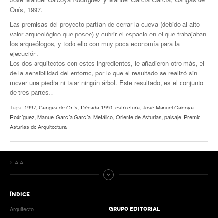
Onís, 1997.
Las premisas del proyecto partían de cerrar la cueva (debido al alto
valor arqueológico que posee) y cubrir el espacio en el que trabajaban
los arqueólogos, y todo ello con muy poca economía para la
ejecución.
Los dos arquitectos con estos ingredientes, le añadieron otro más, el
de la sensibilidad del entorno, por lo que el resultado se realizó sin
mover una piedra ni talar ningún árbol. Este resultado, es el conjunto
de tres partes…
Tags:
1997
,
Cangas de Onís
,
Década 1990
,
estructura
,
José Manuel Caicoya
Rodríguez
,
Manuel García García
,
Metálico
,
Oriente de Asturias
,
paisaje
,
Premio
Asturias de Arquitectura
A-A
ÍNDICE
Arquitecto
GRUPO EDITORIAL