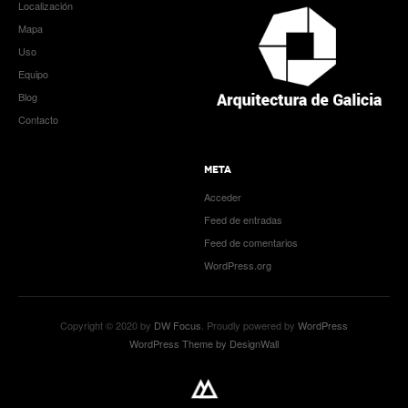
Localización
Mapa
Uso
Equipo
Blog
Contacto
META
Acceder
Feed de entradas
Feed de comentarios
WordPress.org
Copyright © 2020 by
DW Focus
. Proudly powered by
WordPress
WordPress Theme by DesignWall