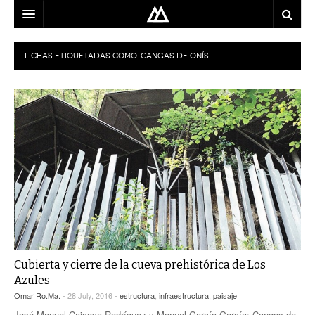
ARQUITECTO
FICHAS ETIQUETADAS COMO:
CANGAS DE ONÍS
LOCALIZACIÓN
MAPA
USO
EQUIPO
BLOG
CONTACTO
Cubierta y cierre de la cueva prehistórica de Los
Azules
Omar Ro.Ma.
- 28 July, 2016 -
estructura
,
infraestructura
,
paisaje
José Manuel Caicoya Rodríguez y Manuel García García; Cangas de