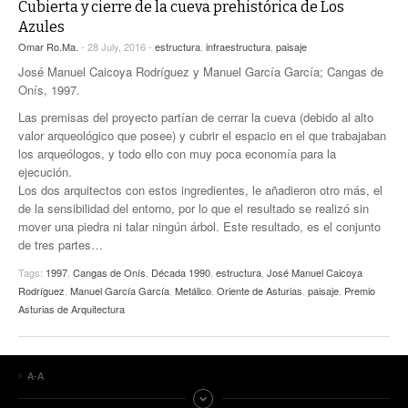
Cubierta y cierre de la cueva prehistórica de Los
Azules
Omar Ro.Ma.
- 28 July, 2016 -
estructura
,
infraestructura
,
paisaje
José Manuel Caicoya Rodríguez y Manuel García García; Cangas de
Onís, 1997.
Las premisas del proyecto partían de cerrar la cueva (debido al alto
valor arqueológico que posee) y cubrir el espacio en el que trabajaban
los arqueólogos, y todo ello con muy poca economía para la
ejecución.
Los dos arquitectos con estos ingredientes, le añadieron otro más, el
de la sensibilidad del entorno, por lo que el resultado se realizó sin
mover una piedra ni talar ningún árbol. Este resultado, es el conjunto
de tres partes…
Tags:
1997
,
Cangas de Onís
,
Década 1990
,
estructura
,
José Manuel Caicoya
Rodríguez
,
Manuel García García
,
Metálico
,
Oriente de Asturias
,
paisaje
,
Premio
Asturias de Arquitectura
A-A