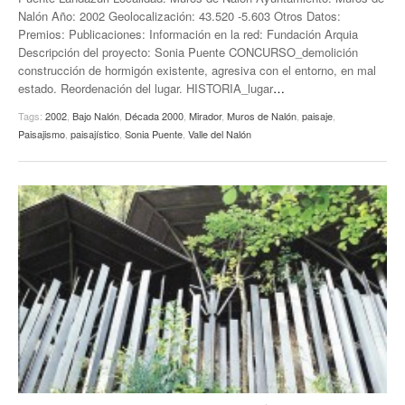
Nalón Año: 2002 Geolocalización: 43.520 -5.603 Otros Datos:
Premios: Publicaciones: Información en la red: Fundación Arquia
Descripción del proyecto: Sonia Puente CONCURSO_demolición
construcción de hormigón existente, agresiva con el entorno, en mal
estado. Reordenación del lugar. HISTORIA_lugar
…
Tags:
2002
,
Bajo Nalón
,
Década 2000
,
Mirador
,
Muros de Nalón
,
paisaje
,
Paisajismo
,
paisajístico
,
Sonia Puente
,
Valle del Nalón