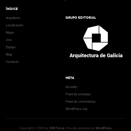
ÍNDICE
Arquitecto
GRUPO EDITORIAL
Localización
Mapa
Uso
Equipo
Blog
Contacto
META
Acceder
Feed de entradas
Feed de comentarios
WordPress.org
Copyright © 2020 by
DW Focus
. Proudly powered by
WordPress