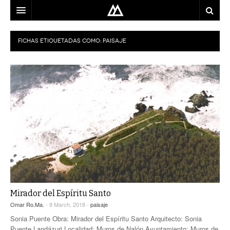
ARQUITECTO
FICHAS ETIQUETADAS COMO:
PAISAJE
LOCALIZACIÓN
MAPA
USO
EQUIPO
BLOG
CONTACTO
Mirador del Espíritu Santo
Omar Ro.Ma.
- 9 March, 2018 -
paisaje
Sonia Puente Obra: Mirador del Espíritu Santo Arquitecto: Sonia
Puente Landázuri Localidad: Muros de Nalón Ayuntamiento: Muros de