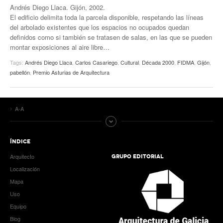
Andrés Diego Llaca. Gijón, 2002.
El edificio delimita toda la parcela disponible, respetando las líneas
del arbolado existentes que los espacios no ocupados quedan
definidos como si también se tratasen de salas, en las que se pueden
montar exposiciones al aire libre…
Tags:
Andrés Diego Llaca
,
Carlos Casariego
,
Cultural
,
Década 2000
,
FIDMA
,
Gijón
,
pabellón
,
Premio Asturias de Arquitectura
A-A
ÍNDICE
Arquitecto
GRUPO EDITORIAL
Localización
Mapa
Uso
Equipo
Blog