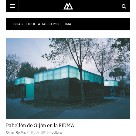
ARQUITECTO
FICHAS ETIQUETADAS COMO:
FIDMA
LOCALIZACIÓN
MAPA
USO
EQUIPO
BLOG
CONTACTO
Pabellón de Gijón en la FIDMA
Omar Ro.Ma.
- 16 July, 2015 -
cultural