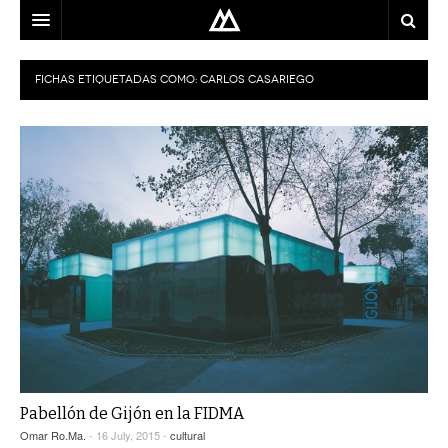
ARQUITECTO
FICHAS ETIQUETADAS COMO:
CARLOS CASARIEGO
LOCALIZACIÓN
MAPA
USO
EQUIPO
BLOG
CONTACTO
Pabellón de Gijón en la FIDMA
Omar Ro.Ma.
- 16 July, 2015 -
cultural