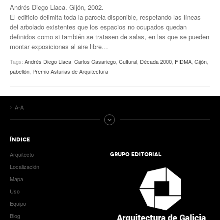
Andrés Diego Llaca. Gijón, 2002.
El edificio delimita toda la parcela disponible, respetando las líneas
del arbolado existentes que los espacios no ocupados quedan
definidos como si también se tratasen de salas, en las que se pueden
montar exposiciones al aire libre…
Tags:
Andrés Diego Llaca
,
Carlos Casariego
,
Cultural
,
Década 2000
,
FIDMA
,
Gijón
,
pabellón
,
Premio Asturias de Arquitectura
A-A
ÍNDICE
Arquitecto
GRUPO EDITORIAL
Localización
Mapa
Uso
Equipo
Blog