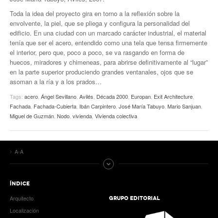
Toda la idea del proyecto gira en torno a la reflexión sobre la
envolvente, la piel, que se pliega y configura la personalidad del
edificio. En una ciudad con un marcado carácter industrial, el material
tenía que ser el acero, entendido como una tela que tensa firmemente
el interior, pero que, poco a poco, se va rasgando en forma de
huecos, miradores y chimeneas, para abrirse definitivamente al “lugar”
en la parte superior produciendo grandes ventanales, ojos que se
asoman a la ría y a los prados…
Tags:
acero
,
Ángel Sevillano
,
Avilés
,
Década 2000
,
Europan
,
Exit Architecture
,
Fachada
,
Fachada-Cubierta
,
Ibán Carpintero
,
José María Tabuyo
,
Mario Sanjuan
,
Miguel de Guzmán
,
Nodo
,
vivienda
,
Vivienda colectiva
A-A
ÍNDICE
Arquitecto
GRUPO EDITORIAL
Localización