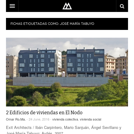
ARQUITECTO
FICHAS ETIQUETADAS COMO:
JOSÉ MARÍA TABUYO
LOCALIZACIÓN
MAPA
USO
EQUIPO
BLOG
CONTACTO
2 Edificios de viviendas en El Nodo
Omar Ro.Ma.
- 24 June, 2016 -
vivienda colectiva
,
vivienda social
Exit Architects / Ibán Carpintero, Mario Sanjuán, Ángel Sevillano y
José María Tabuyo; Avilés, 2007.