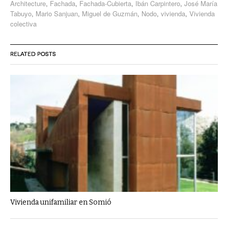
Architecture
,
Fachada
,
Fachada-Cubierta
,
Ibán Carpintero
,
José María
Tabuyo
,
Mario Sanjuan
,
Miguel de Guzmán
,
Nodo
,
vivienda
,
Vivienda
colectiva
RELATED POSTS
Vivienda unifamiliar en Somió