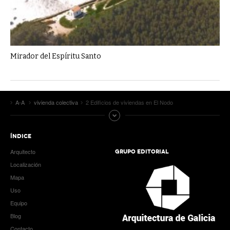
Mirador del Espíritu Santo
A-A
vivienda colectiva
2 Edificios de viviendas en El Nodo
ÍNDICE
Arquitecto
GRUPO EDITORIAL
Localización
Mapa
Uso
Equipo
Blog
Contacto