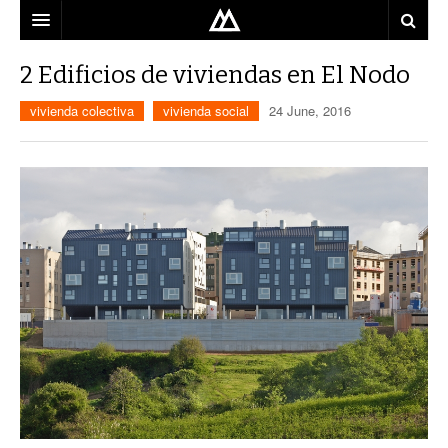
ARQUITECTO
2 Edificios de viviendas en El Nodo
LOCALIZACIÓN
vivienda colectiva
vivienda social
24 June, 2016
MAPA
USO
EQUIPO
BLOG
CONTACTO