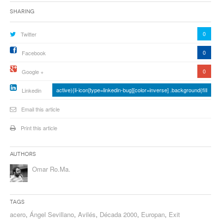
Sharing
0
Twitter
0
Facebook
0
Google +
active){li-icon[type=linkedin-bug][color=inverse] .background{fill
Linkedin
Email this article
Print this article
Authors
Omar Ro.Ma.
Tags
acero
,
Ángel Sevillano
,
Avilés
,
Década 2000
,
Europan
,
Exit