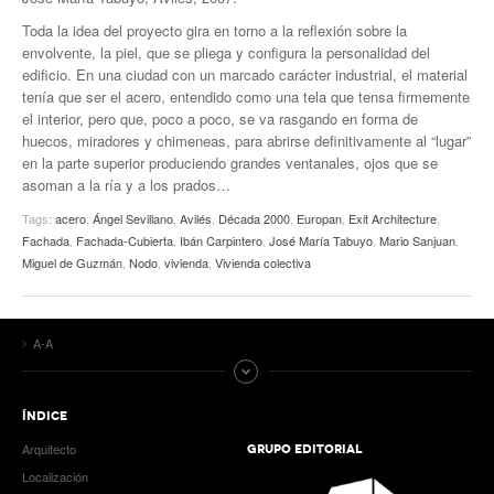
Toda la idea del proyecto gira en torno a la reflexión sobre la
envolvente, la piel, que se pliega y configura la personalidad del
edificio. En una ciudad con un marcado carácter industrial, el material
tenía que ser el acero, entendido como una tela que tensa firmemente
el interior, pero que, poco a poco, se va rasgando en forma de
huecos, miradores y chimeneas, para abrirse definitivamente al “lugar”
en la parte superior produciendo grandes ventanales, ojos que se
asoman a la ría y a los prados…
Tags:
acero
,
Ángel Sevillano
,
Avilés
,
Década 2000
,
Europan
,
Exit Architecture
,
Fachada
,
Fachada-Cubierta
,
Ibán Carpintero
,
José María Tabuyo
,
Mario Sanjuan
,
Miguel de Guzmán
,
Nodo
,
vivienda
,
Vivienda colectiva
A-A
ÍNDICE
Arquitecto
GRUPO EDITORIAL
Localización