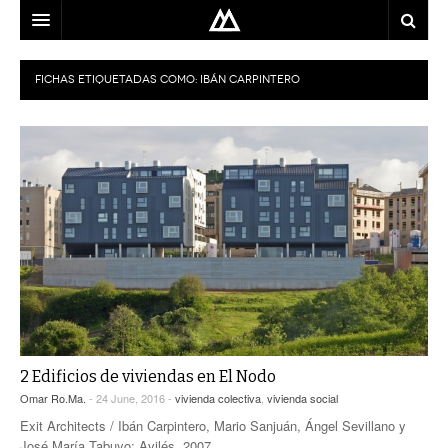
ARQUITECTO
FICHAS ETIQUETADAS COMO:
IBÁN CARPINTERO
LOCALIZACIÓN
MAPA
USO
EQUIPO
BLOG
CONTACTO
2 Edificios de viviendas en El Nodo
Omar Ro.Ma.
- 24 June, 2016 -
vivienda colectiva
,
vivienda social
Exit Architects / Ibán Carpintero, Mario Sanjuán, Ángel Sevillano y
José María Tabuyo; Avilés, 2007.