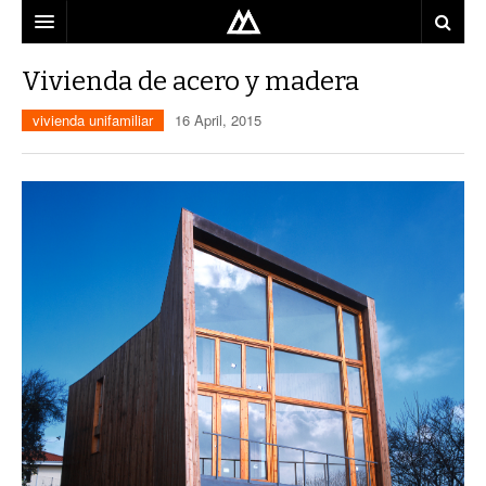
ARQUITECTO
Vivienda de acero y madera
LOCALIZACIÓN
vivienda unifamiliar
16 April, 2015
MAPA
USO
EQUIPO
BLOG
CONTACTO