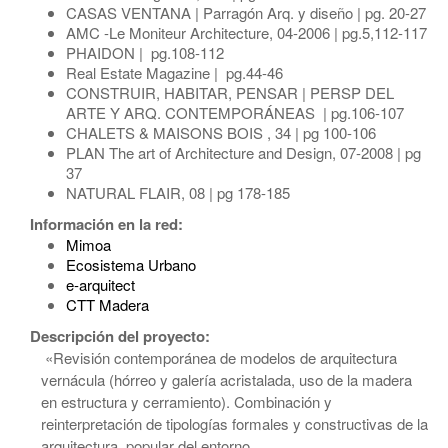
CASAS VENTANA | Parragón Arq. y diseño | pg. 20-27
AMC -Le Moniteur Architecture, 04-2006 | pg.5,112-117
PHAIDON | pg.108-112
Real Estate Magazine | pg.44-46
CONSTRUIR, HABITAR, PENSAR | PERSP DEL
ARTE Y ARQ. CONTEMPORÁNEAS | pg.106-107
CHALETS & MAISONS BOIS , 34 | pg 100-106
PLAN The art of Architecture and Design, 07-2008 | pg
37
NATURAL FLAIR, 08 | pg 178-185
Información en la red:
Mimoa
Ecosistema Urbano
e-arquitect
CTT Madera
Descripción del proyecto:
«Revisión contemporánea de modelos de arquitectura
vernácula (hórreo y galería acristalada, uso de la madera
en estructura y cerramiento). Combinación y
reinterpretación de tipologías formales y constructivas de la
arquitectura popular del entorno.