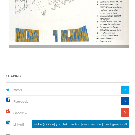
Sharing
0
Twitter
0
Facebook
0
Google +
active){li-icon[type=linkedin-bug][color=inverse] .background{fill
Linkedin