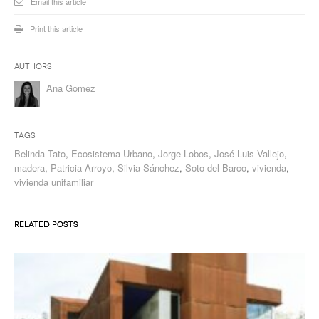
Email this article
Print this article
Authors
Ana Gomez
Tags
Belinda Tato
,
Ecosistema Urbano
,
Jorge Lobos
,
José Luis Vallejo
,
madera
,
Patricia Arroyo
,
Silvia Sánchez
,
Soto del Barco
,
vivienda
,
vivienda unifamiliar
RELATED POSTS