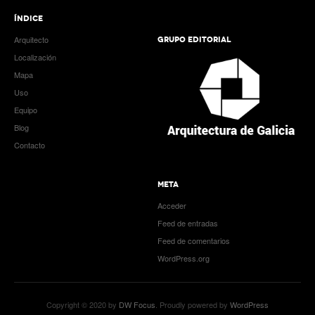
ÍNDICE
Arquitecto
GRUPO EDITORIAL
Localización
Mapa
Uso
Equipo
Blog
Contacto
META
Acceder
Feed de entradas
Feed de comentarios
WordPress.org
Copyright © 2020 by
DW Focus
. Proudly powered by
WordPress